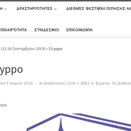
Η
ΔΡΑΣΤΗΡΙΌΤΗΤΕΣ
ΔΙΕΘΝΈΣ ΦΕΣΤΙΒΆΛ ΠΟΊΗΣΗΣ 
ΕΠΙΚΑΙΡΌΤΗΤΑ
ΣΎΝΔΕΣΜΟΙ
ΕΠΙΚΟΙΝΩΝΊΑ
(23-26 Σεπτεμβρίου 2019)
»
13.yppo
.yppo
hed
5 August 2019
-
at dimensions
2226 × 3881
in
Έρχεται: 5ο Διεθνέ
ges navigation
ious