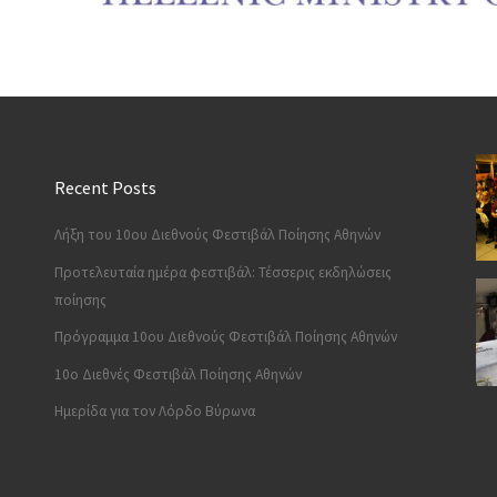
Recent Posts
Λήξη του 10ου Διεθνούς Φεστιβάλ Ποίησης Αθηνών
Προτελευταία ημέρα φεστιβάλ: Τέσσερις εκδηλώσεις
ποίησης
Πρόγραμμα 10ου Διεθνούς Φεστιβάλ Ποίησης Αθηνών
10o Διεθνές Φεστιβάλ Ποίησης Αθηνών
Ημερίδα για τον Λόρδο Βύρωνα