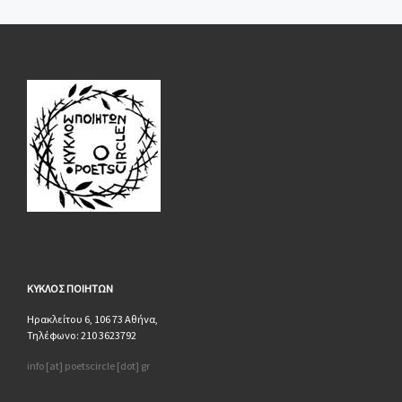
ΚΥΚΛΟΣ
ΠΟΙΗΤΩΝ
Ηρακλείτου 6, 106 73 Αθήνα,
Τηλέφωνο: 210 3623792
info [at] poetscircle [dot] gr