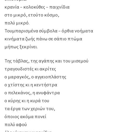
κρανία – κολοκύθες – παιχνίδια
στο μικρό, ετούτο κόσμο,
πολύ μικρό.
Τουμπαρισμένα σύμβολα – όρθια νοήματα
κινήματα ζωής πάνω σε σάπιο πτώμα
μήπως ξεκρίνει.
Της τάβλας, της αγάπης και του μισεμού
τραγουδιστές κι ακρίτες
ο μαραγκός, ο αγγειοπλάστης
ο χτίστης κι η κεντήστρα
ο πελεκάνος, η ανυφάντρα
ο κύρης κι η κυρά του
τα έργα των χεριών του,
όποιος ακόμα πονεί
πολύ αφού