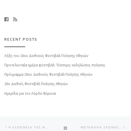
RECENT POSTS
Λήξη του 10ου Διεθνούς Φεστιβάλ Ποίησης Αθηνών
Προτελευταία ημέρα φεστιβάλ: Τέσσερις εκδηλώσεις ποίησης
Πρόγραμμα 10ου Διεθνούς Φεστιβάλ Ποίησης Αθηνών
10o Διεθνές Φεστιβάλ Ποίησης Αθηνών
Ημερίδα για τον Λόρδο Βύρωνα
Post navigation
Previous post
Ne
BACK TO POST LIST
Η ΑΣΘΈΝΕΙΑ ΤΗΣ ΦΎΣΗΣ – ΤΟΥ ΒΑΓΓΈΛΗ ΧΡΌΝΗ
ΜΕΤΑΦΟΡΆ ΣΚΌΝΗΣ – ΤΟΥ ΑΛΈΚΟΥ Ε. ΦΛΩΡΆΚΗ