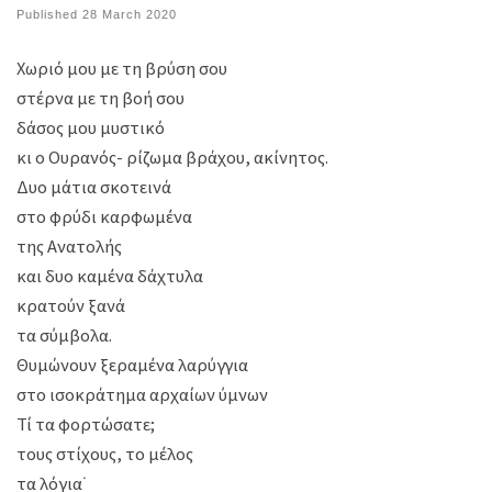
Published
28 March 2020
Χωριό μου με τη βρύση σου
στέρνα με τη βοή σου
δάσος μου μυστικό
κι o Ουρανός- ρίζωμα βράχου, ακίνητος.
Δυο μάτια σκοτεινά
στο φρύδι καρφωμένα
της Ανατολής
και δυο καμένα δάχτυλα
κρατούν ξανά
τα σύμβολα.
Θυμώνουν ξεραμένα λαρύγγια
στο ισοκράτημα αρχαίων ύμνων
Τί τα φορτώσατε;
τους στίχους, το μέλος
τα λόγια˙