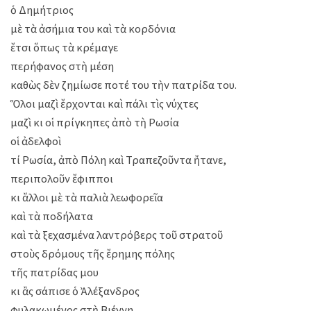
ὁ Δημήτριος
μὲ τὰ ἀσήμια του καὶ τὰ κορδόνια
ἔτσι ὅπως τὰ κρέμαγε
περήφανος στὴ μέση
καθὼς δὲν ζημίωσε ποτέ του τὴν πατρίδα του.
Ὅλοι μαζὶ ἔρχονται καὶ πάλι τὶς νύχτες
μαζὶ κι οἱ πρίγκηπες ἀπὸ τὴ Ρωσία
οἱ ἀδελφοὶ
τί Ρωσία, ἀπὸ Πόλη καὶ Τραπεζοῦντα ἤτανε,
περιπολοῦν ἔφιπποι
κι ἄλλοι μὲ τὰ παλιὰ λεωφορεῖα
καὶ τὰ ποδήλατα
καὶ τὰ ξεχασμένα λαντρόβερς τοῦ στρατοῦ
στοὺς δρόμους τῆς ἔρημης πόλης
τῆς πατρίδας μου
κι ἂς σάπισε ὁ Ἀλέξανδρος
φυλακωμένος στὴ Βιέννη