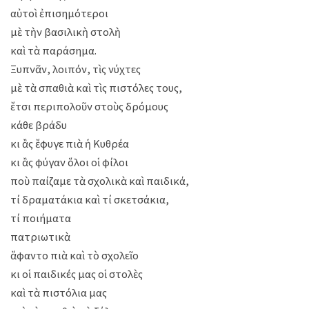
αὐτοὶ ἐπισημότεροι
μὲ τὴν βασιλικὴ στολὴ
καὶ τὰ παράσημα.
Ξυπνᾶν, λοιπόν, τὶς νύχτες
μὲ τὰ σπαθιὰ καὶ τὶς πιστόλες τους,
ἔτσι περιπολοῦν στοὺς δρόμους
κάθε βράδυ
κι ἂς ἔφυγε πιὰ ἡ Κυθρέα
κι ἂς φύγαν ὅλοι οἱ φίλοι
ποὺ παίζαμε τὰ σχολικὰ καὶ παιδικά,
τί δραματάκια καὶ τί σκετσάκια,
τί ποιήματα
πατριωτικὰ
ἄφαντο πιὰ καὶ τὸ σχολεῖο
κι οἱ παιδικές μας οἱ στολὲς
καὶ τὰ πιστόλια μας