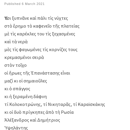
Published
6 March 2021
Ἔτσι ξυπνᾶνε καὶ πάλι τὶς νύχτες
στὸ ἔρημο τὸ καφενεῖο τῆς πλατείας
μὲ τὶς καρέκλες του τὶς ξεχασμένες
καὶ τὰ νερὰ
μὲς τὶς φαγωμένες τὶς κορνίζες τους
κρεμασμένοι σειρὰ
στὸν τοῖχο
οἱ ἥρωες τῆς Ἐπανάστασης εἶναι
μαζὶ κι οἱ σημαιοῦλες
κι ὁ σπάγγος
κι ἡ ξεραμένη δάφνη
τί Κολοκοτρώνης, τί Νικηταρᾶς, τί Καραϊσκάκης
κι οἱ δυὸ πρίγκηπες ἀπὸ τὴ Ρωσία
Ἀλέξανδρος καὶ Δημήτριος
Ὑψηλάντης