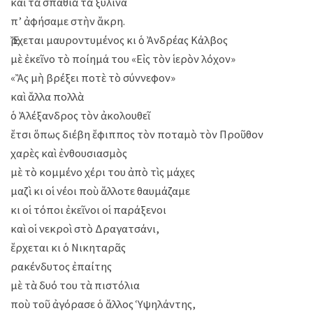
καὶ τὰ σπαθιὰ τὰ ξύλινα
π’ ἀφήσαμε στὴν ἄκρη.
Ἔρχεται μαυροντυμένος κι ὁ Ἀνδρέας Κάλβος
μὲ ἐκεῖνο τὸ ποίημά του «Εἰς τὸν ἱερὸν λόχον»
«Ἂς μὴ βρέξει ποτὲ τὸ σύννεφον»
καὶ ἄλλα πολλὰ
ὁ Ἀλέξανδρος τὸν ἀκολουθεῖ
ἔτσι ὅπως διέβη ἔφιππος τὸν ποταμὸ τὸν Προῦθον
χαρὲς καὶ ἐνθουσιασμὸς
μὲ τὸ κομμένο χέρι του ἀπὸ τὶς μάχες
μαζὶ κι οἱ νέοι ποὺ ἄλλοτε θαυμάζαμε
κι οἱ τόποι ἐκεῖνοι οἱ παράξενοι
καὶ οἱ νεκροὶ στὸ Δραγατσάνι,
ἔρχεται κι ὁ Νικηταρᾶς
ρακένδυτος ἐπαίτης
μὲ τὰ δυό του τὰ πιστόλια
ποὺ τοῦ ἀγόρασε ὁ ἄλλος Ὑψηλάντης,