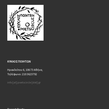
ΚΥΚΛΟΣ
ΠΟΙΗΤΩΝ
Ηρακλείτου 6, 106 73 Αθήνα,
Τηλέφωνο: 210 3623792
info [at] poetscircle [dot] gr