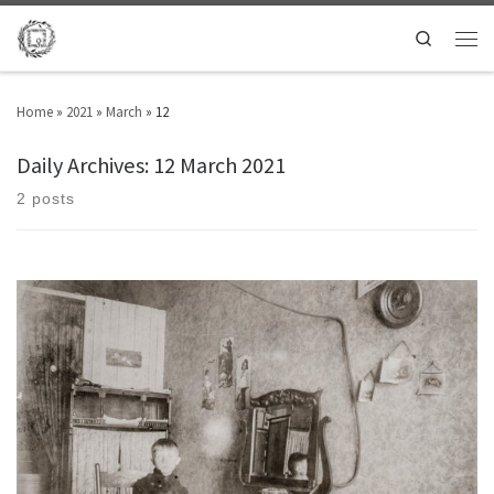
Search
Home
»
2021
»
March
»
12
Daily Archives:
12 March 2021
2 posts
23 Μαρτίου σκάρτα οχτώ βρέθηκα στην αναπαράσταση.Τους ήρωες του
Εικοσιένα τους αγαπούσα σαν είδα όμωςστο άλογο τον Γέρο του Μοριά
σκαρφάλωσα ευθύς σεμια μουριά – καληώρα οι ραγιάδες βγήκα στο
κλαρί.Κάτω ο πατέρας είχε γίνει τούρκος μα ευτυχώς ο ήρωαςδεν τον
είδε και τη γλύτωσε. Ήρθαν μετά ο Παπαφλέσσαςκι ο […]