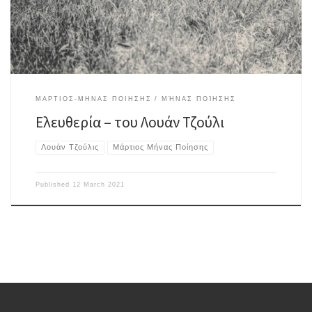
έφτιαχνα στίχουςγια το φως που της έδινε τη λάμψη.Έφη μου, Ελευθερία
μου!Χωρίς εσένα θα είχα ξεραθεί, θα είχα στεγνώσει.Δώσε […]
ΜΑΡΤΙΟΣ-ΜΗΝΑΣ ΠΟΙΗΣΗΣ
ΜΉΝΑΣ ΠΟΊΗΣΗΣ
Ελευθερία – του Λουάν Τζούλι
Λουάν Τζούλις
Μάρτιος Μήνας Ποίησης
Published
12 March 2021