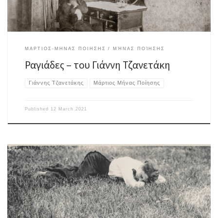
ΜΑΡΤΙΟΣ-ΜΗΝΑΣ ΠΟΙΗΣΗΣ
ΜΉΝΑΣ ΠΟΊΗΣΗΣ
Ραγιάδες – του Γιάννη Τζανετάκη
Γιάννης Τζανετάκης
Μάρτιος Μήνας Ποίησης
Published
12 March 2021
Η πρώτη που αγάπησαήταν η Ελευθερία, η γειτόνισσά μου.Είχε γαλανά
μάτια,βλεφαρίδες με έντονο μαύρο χρώμα,Χείλη, σαν πέτρινα
λιμανάκιακαι μαλλιά,καταρράκτες που τα γεννούσαν τα βουνά.Εγώ, σαν
μικρό ελατόδασοςμε δάχτυλα αγάπηςκαι βλέμμα ερωτιάρη,πάντα