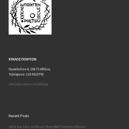
ΚΥΚΛΟΣ
ΠΟΙΗΤΩΝ
Ηρακλείτου 6, 106 73 Αθήνα,
Τηλέφωνο: 210 3623792
info [at] poetscircle [dot] gr
Recent Posts
Λήξη του 10ου Διεθνούς Φεστιβάλ Ποίησης Αθηνών