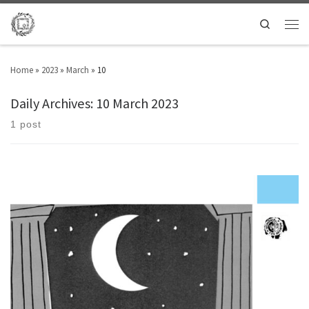
Search
Home
»
2023
»
March
»
10
Daily Archives:
10 March 2023
1 post
Εκατόν τέσσερις ποιητές συμπεριλαμβάνονται στην ετήσια ανθολογία ΤΑ
ΠΟΙΗΜΑΤΑ ΤΟΥ 2021 της Κοινωνίας των (δε)κάτων που θα παρουσιαστεί
το Σάββατο 11 Μαρτίου στις 12 το μεσημέρι στο καφέ Μονκ, Καρόρη 4, στο
Μοναστηράκι. Την επιλογή έκαναν οι ποιήτριες Λένα Καλλέργη και Ελένη
Τζατζιμάκη. Πολλοί από τους 104 ποιητές θα είναι […]