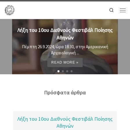
Search
 Ποίησης
Προτελευταία ημέρα φεστιβάλ: Τ
εκδηλώσεις ...
ρικανική
Σήμερα, Τετάρτη 25 Σεπτεμβρίου, στο πλαί
READ MORE »
Πρόσφατα άρθρα
Λήξη του 10ου Διεθνούς Φεστιβάλ Ποίησης
Αθηνών