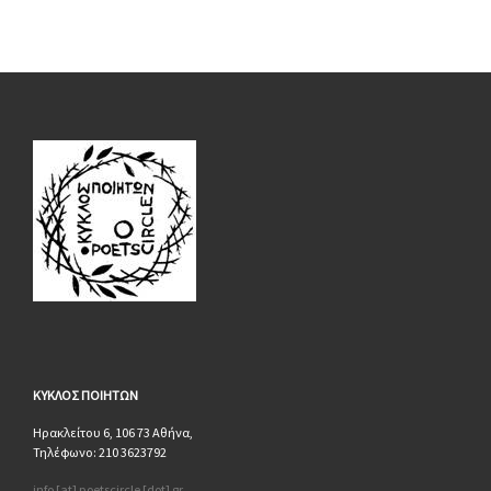
ΚΥΚΛΟΣ
ΠΟΙΗΤΩΝ
Ηρακλείτου 6, 106 73 Αθήνα,
Τηλέφωνο: 210 3623792
info [at] poetscircle [dot] gr