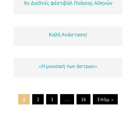
9o ΔιεΘνές φέστιβάλ Ποίησης ΑΘηνών
Καλή Ανάσταση!
«Η μουσική των άστρων»
1
2
3
…
16
Επόμ. »