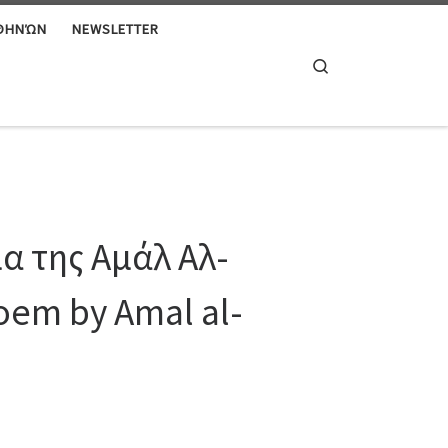
ΑΘΗΝΏΝ
NEWSLETTER
Search
α της Αμάλ Αλ-
oem by Amal al-