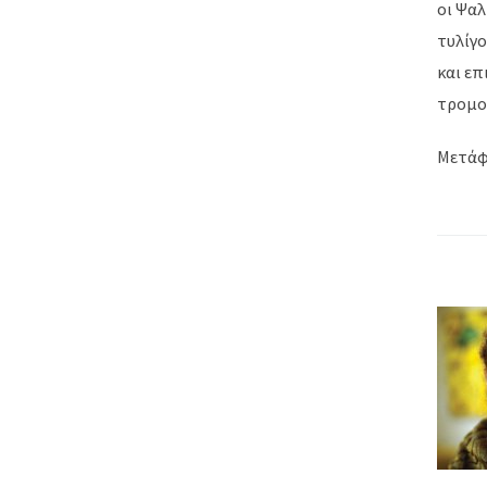
οι Ψαλ
τυλίγ
και ε
τρομο
Μετάφ