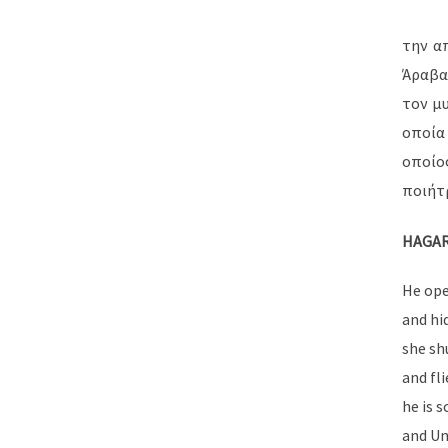
την α
Άραβα 
τον μυ
οποία
οποίο
ποιήτρ
HAGAR
He ope
and hi
she sh
and fl
he is s
and U