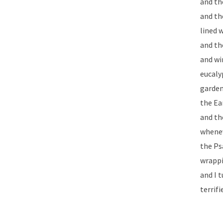
and th
and th
lined 
and th
and wi
eucaly
garden
the Ear
and th
whenev
the Ps
wrapp
and I 
terrifi