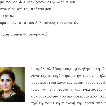
μοί του Δαβίδ εμφανίζονται στην καρδιά μου
ονται γύρω απ’ τα μπράτσα μου
πιστρέφω
κρατημένη από τους δολοφόνους των εραστών
ραση: Ειρήνη Παπακυριακού
Η Αμάλ αλ-Τζουμπούρι γεννήθηκε στη Βα
Λογοτεχνία, εργάστηκε στην ιρακινή τηλ
μεταφράστρια λογοτεχνίας και ίδρυσε τον δι
Ιράκ για την Ευρώπη και εγκαταστάθη
αρχισυντάκτρια του αραβογερμανικού περι
πρώτη ποιητική συλλογή της Κρασί από π