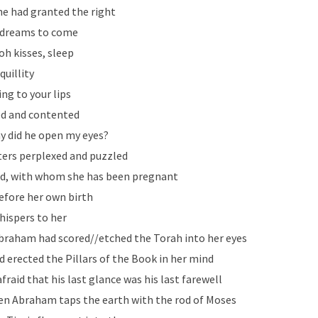
he had granted the right
 dreams to come
oh kisses, sleep
quillity
ing to your lips
led and contented
y did he open my eyes?
ters perplexed and puzzled
d, with whom she has been pregnant
efore her own birth
hispers to her
braham had scored//etched the Torah into her eyes
d erected the Pillars of the Book in her mind
afraid that his last glance was his last farewell
en Abraham taps the earth with the rod of Moses