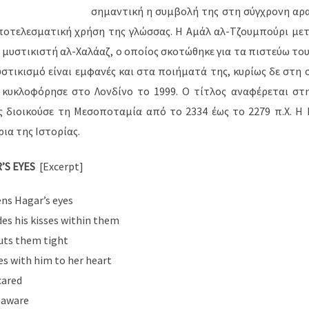
σημαντική η συμβολή της στη σύγχρονη αρα
ποτελεσματική χρήση της γλώσσας. Η Αμάλ αλ-Τζουμπούρι μετ
μυστικιστή αλ-Χαλάαζ, ο οποίος σκοτώθηκε για τα πιστεύω του 
στικισμό είναι εμφανές και στα ποιήματά της, κυρίως δε στη σ
 κυκλοφόρησε στο Λονδίνο το 1999. Ο τίτλος αναφέρεται στη
ς διοικούσε τη Μεσοποταμία από το 2334 έως το 2279 π.Χ. Η
ια της Ιστορίας.
’S EYES
[Excerpt]
ns Hagar’s eyes
des his kisses within them
uts them tight
ies with him to her heart
cared
naware