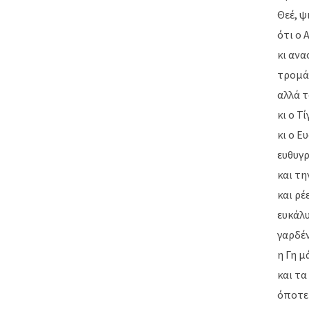
Θεέ, ψ
ότι ο 
κι ανα
τρομάζ
αλλά τ
κι ο Τ
κι ο Ε
ευθυγρ
και τ
και ρέ
ευκάλυ
γαρδέν
η Γη μ
και τα
όποτε