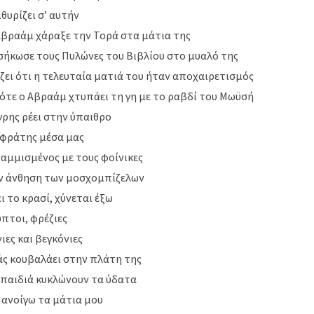
ιθυρίζει σ’ αυτήν
Αβραάμ χάραξε την Τορά στα μάτια της
σήκωσε τους Πυλώνες του Βιβλίου στο μυαλό της
ει ότι η τελευταία ματιά του ήταν αποχαιρετισμός
ότε ο Αβραάμ χτυπάει τη γη με το ραβδί του Μωϋσή
ίγρης ρέει στην ύπαιθρο
υφράτης μέσα μας
αμμισμένος με τους φοίνικες
ην άνθηση των μοσχομπίζελων
ει το κρασί, χύνεται έξω
πτοι, φρέζιες
ιες και βεγκόνιες
άς κουβαλάει στην πλάτη της
 παιδιά κυκλώνουν τα ύδατα
 ανοίγω τα μάτια μου