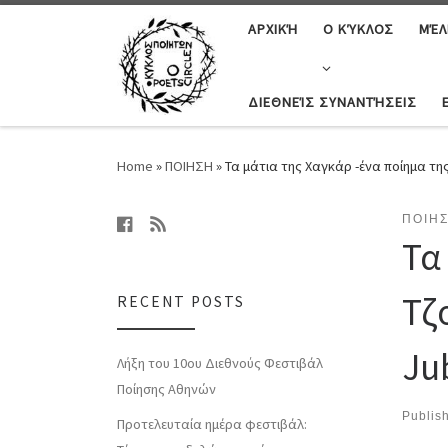
ΑΡΧΙΚΉ
Ο ΚΎΚΛΟΣ
ΜΈΛ
ΔΙΕΘΝΕΊΣ ΣΥΝΑΝΤΉΣΕΙΣ
Home
»
ΠΟΙΗΣΗ
»
Τα μάτια της Χαγκάρ -ένα ποίημα τη
ΠΟΙΗ
Τα
Τζ
RECENT POSTS
Ju
Λήξη του 10ου Διεθνούς Φεστιβάλ
Ποίησης Αθηνών
Publis
Προτελευταία ημέρα φεστιβάλ: