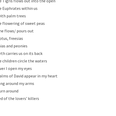
e Tigris flows out into the open
e Euphrates within us
with palm trees
e flowering of sweet peas
ne flows/ pours out
ptus, freesias
ias and peonies
th carries us on its back
e children circle the waters
er I open my eyes
alms of David appear in my heart
ing around my arms
turn around
ed of the lovers’ killers