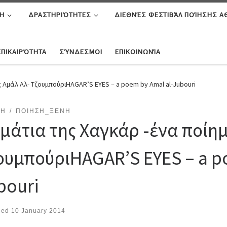
Η
ΔΡΑΣΤΗΡΙΌΤΗΤΕΣ
ΔΙΕΘΝΈΣ ΦΕΣΤΙΒΆΛ ΠΟΊΗΣΗΣ 
ΕΠΙΚΑΙΡΌΤΗΤΑ
ΣΎΝΔΕΣΜΟΙ
ΕΠΙΚΟΙΝΩΝΊΑ
ς Αμάλ Αλ- ΤζουμπούριHAGAR’S EYES – a poem by Amal al-Jubouri
ΣΗ
ΠΟΙΗΣΗ_ΞΕΝΗ
 μάτια της Χαγκάρ -ένα ποίημ
ουμπούρι
HAGAR’S EYES – a p
bouri
hed
10 January 2014