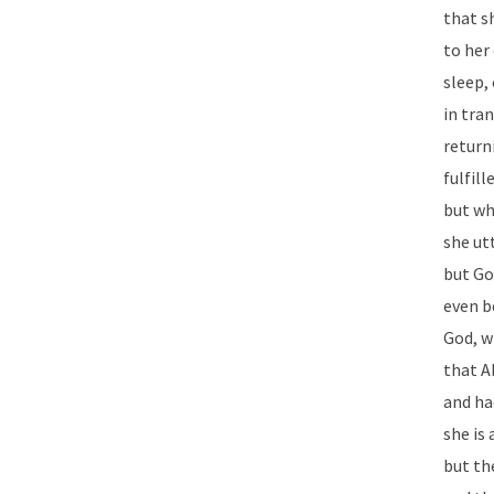
that s
to her
sleep, 
in tran
return
fulfil
but wh
she ut
but Go
even b
God, w
that A
and ha
she is 
but th