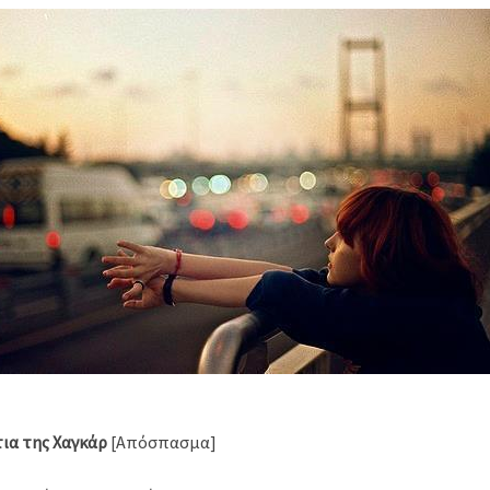
τια της Χαγκάρ
[Απόσπασμα]