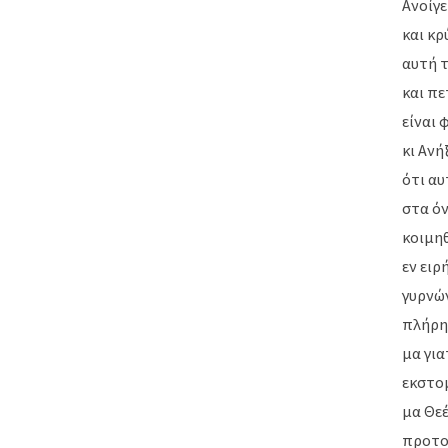
Ανοίγε
και κρ
αυτή τ
και πε
είναι 
κι Ανή
ότι αυ
στα όν
κοιμηθ
εν ειρ
γυρνών
πλήρη
μα για
εκστο
μα Θεέ
προτού