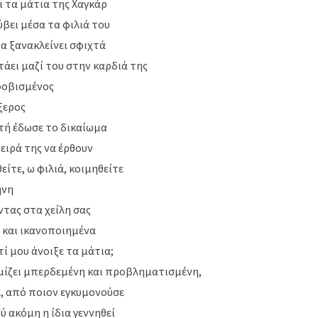
ι τα μάτια της Χαγκάρ
ύβει μέσα τα φιλιά του
α ξανακλείνει σφιχτά
τάει μαζί του στην καρδιά της
φοβισμένος
ξερος
τή έδωσε το δικαίωμα
ειρά της να έρθουν
είτε, ω φιλιά, κοιμηθείτε
ήνη
τας στα χείλη σας
 και ικανοποιημένα
τί μου άνοιξε τα μάτια;
μίζει μπερδεμένη και προβληματισμένη,
, από ποιον εγκυμονούσε
 ακόμη η ίδια γεννηθεί