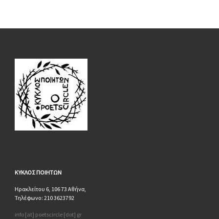
ΚΥΚΛΟΣ
ΠΟΙΗΤΩΝ
Ηρακλείτου 6, 106 73 Αθήνα,
Τηλέφωνο: 210 3623792
info [at] poetscircle [dot] gr