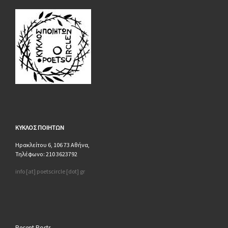
ΚΥΚΛΟΣ
ΠΟΙΗΤΩΝ
Ηρακλείτου 6, 106 73 Αθήνα,
Τηλέφωνο: 210 3623792
info [at] poetscircle [dot] gr
Recent Posts