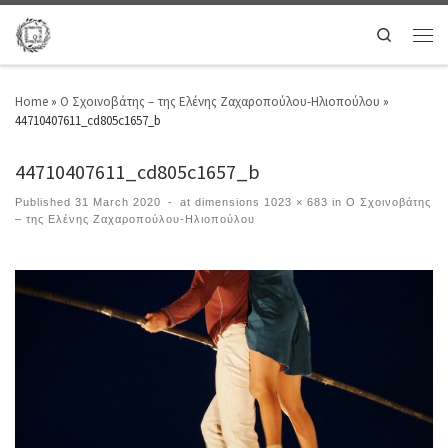
Search
Home
»
Ο Σχοινοβάτης – της Ελένης Ζαχαροπούλου-Ηλιοπούλου
»
44710407611_cd805c1657_b
44710407611_cd805c1657_b
Published
31 March 2020
-
at dimensions
1023 × 683
in
Ο Σχοινοβάτης
– της Ελένης Ζαχαροπούλου-Ηλιοπούλου
Images navigation