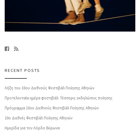
RECENT POSTS
Λήξη του 10ου Διεθνούς Φεστιβάλ Ποίησης Αθηνών
Προτελευταία ημέρα φεστιβάλ: Τέσσερις εκδηλώσεις ποίησης
Πρόγραμμα 10ου Διεθνούς Φεστιβάλ Ποίησης Αθηνών
10o Διεθνές Φεστιβάλ Ποίησης Αθηνών
Ημερίδα για τον Λόρδο Βύρωνα