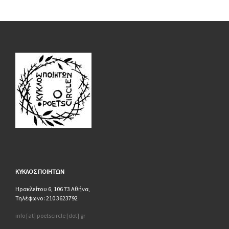
ΚΥΚΛΟΣ
ΠΟΙΗΤΩΝ
Ηρακλείτου 6, 106 73 Αθήνα,
Τηλέφωνο: 210 3623792
info [at] poetscircle [dot] gr