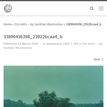
Search
Home
»
Στο σπίτι – της Ιουλίτας Ηλιοπούλου
»
33890436398_23922bcaa4_b
33890436398_23922bcaa4_b
Published
19 March 2020
-
at dimensions
1023 × 703
in
Στο σπίτι – της
Ιουλίτας Ηλιοπούλου
Images navigation
Next