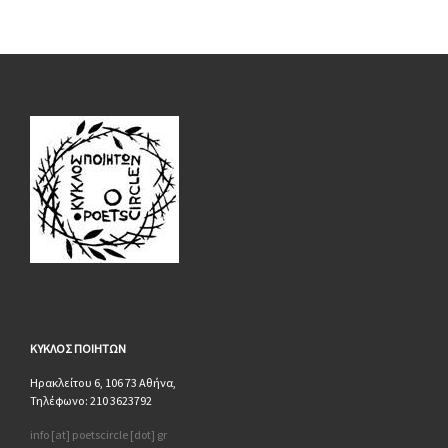
ΚΥΚΛΟΣ
ΠΟΙΗΤΩΝ
Ηρακλείτου 6, 106 73 Αθήνα,
Τηλέφωνο: 210 3623792
info [at] poetscircle [dot] gr