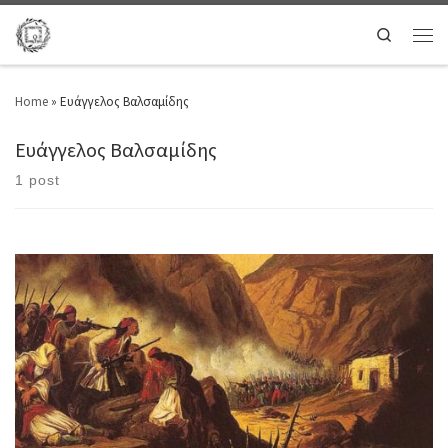
Search
Home
»
Ευάγγελος Βαλσαμίδης
Ευάγγελος Βαλσαμίδης
1 post
Άνοιξη κι ενώ βοούσαν τα καντούνια της Βοστίτσας ο Φλέσσας ξεστόμιζε
απειλές ανεμοστρόβιλες για την αξημέρωτη μέρα που τα πέταλά της
θορυβούσαν απ’ όλα τα έμπα του άνεμου. Ένα κοράκι φρενιασμένο
έκρωξε: τι λέει ο εξωλέστατος; Να πάει να βρεί τις γκιόσες του. Οι
κεφαλές δεν θα γινούνε πόδια. Αντήχησαν […]