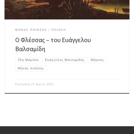
ΜΉΝΑΣ ΠΟΊΗΣΗΣ
ΠΟΙΗΣΗ
Ο Φλέσσας – του Ευάγγελου
Βαλσαμίδη
25η Μαρτίου
Ευάγγελος Βαλσαμίδης
Μάρτιος
Μήνας ποίησης
Published
25 March 2020