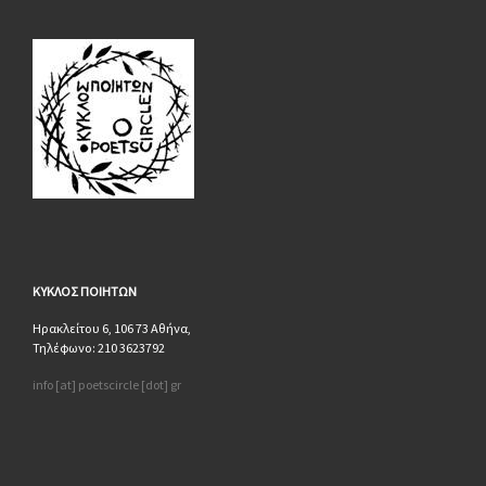
ΚΥΚΛΟΣ
ΠΟΙΗΤΩΝ
Ηρακλείτου 6, 106 73 Αθήνα,
Τηλέφωνο: 210 3623792
info [at] poetscircle [dot] gr