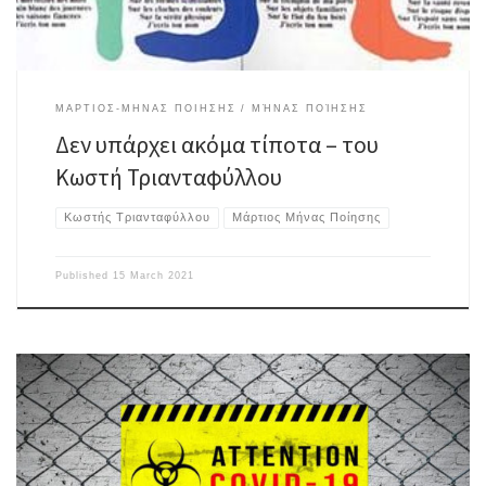
ΜΑΡΤΙΟΣ-ΜΗΝΑΣ ΠΟΙΗΣΗΣ
ΜΉΝΑΣ ΠΟΊΗΣΗΣ
Δεν υπάρχει ακόμα τίποτα – του
Κωστή Τριανταφύλλου
Κωστής Τριανταφύλλου
Μάρτιος Μήνας Ποίησης
Published
15 March 2021
λίγος φόβος μόνον χρειάζεται μπορείτε να επιλέξετε μια από τις
κατηγορίες συνδέσμων στο βασικό μενού ή να χρησιμοποιήσετε την
αναζήτηση τοποθετώντας στο σχετικό πλαίσιο την κατεπείγουσα λέξη