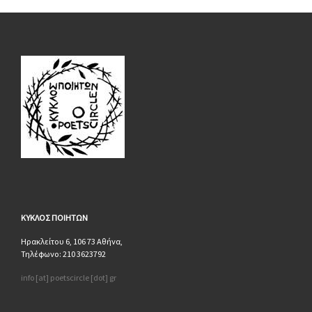
ΚΥΚΛΟΣ
ΠΟΙΗΤΩΝ
Ηρακλείτου 6, 106 73 Αθήνα,
Τηλέφωνο: 210 3623792
info [at] poetscircle [dot] gr