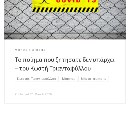
του εγκλεισμού την φράση του αποκλεισμού την αίσθηση της
ψευδαίσθησης την χρωματική απόχρωση του ελέγχου των πάντων την
ματιά της ελευθερίας την αγκαλιά […]
ΜΉΝΑΣ ΠΟΊΗΣΗΣ
Το ποίημα που ζητήσατε δεν υπάρχει
– του Κωστή Τριανταφύλλου
Κωστής Τριανταφύλλου
Μάρτιος
Μήνας ποίησης
Published
25 March 2020