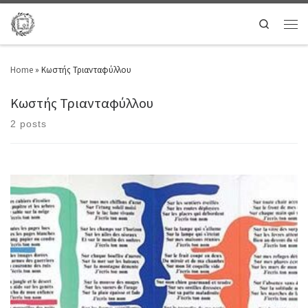
Search
Home
»
Κωστής Τριανταφύλλου
Κωστής Τριανταφύλλου
2 posts
ξέρω πολύ το τίποταστης τσίχλας τον ρυθμόστους πολυσύχναστους
δρόμουςνιώθοντας το τίποτα να σπρώχνειςζώντας στα μέτρα του δεν
θέλω τίποτα από το τίποτά σαςσκεφτόμουνα να γίνουμε τα πάνταγια το
τίποταγια τα χαρούμενα βρόχινα σύννεφα δύσκολες λέξειςνα ειπωθούν
ελεύθερανα παρακολουθούν τα σύννεφαόταν τα λόγια σου μετέωρα στο
ύφος του θανάτουμασκοφόροι που γίναν […]