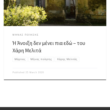
των εποχών. Το καλοκαίρι χύνεται στις φλόγες του […]
ΜΉΝΑΣ ΠΟΊΗΣΗΣ
Ή Άνοιξη δεν μένει πια εδώ – του
Χάρη Μελιτά
Μάρτιος
Μήνας ποίησης
Χάρης Μελιτάς
Published
25 March 2020