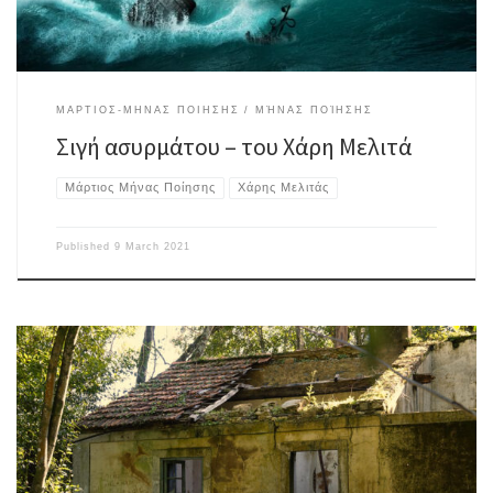
ΜΑΡΤΙΟΣ-ΜΗΝΑΣ ΠΟΙΗΣΗΣ
ΜΉΝΑΣ ΠΟΊΗΣΗΣ
Σιγή ασυρμάτου – του Χάρη Μελιτά
Μάρτιος Μήνας Ποίησης
Χάρης Μελιτάς
Published
9 March 2021
Η άνοιξη ξεψύχησε στα χέρια μου. Χαμήλωσε το φως των
ψευδαισθήσεων αρνήθηκε του χρόνου τη ροή και πυροβόλησε. Την
έθαψα στη μνήμη μου γυμνή μ’ ένα παράθυρο στο ύψος της καρδιάς και
μια σπασμένη Κυριακή ανάμεσα στα πόδια. Τώρα βουλιάζω στην αχλή