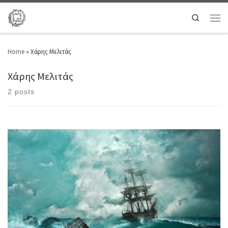
Search
Home
»
Χάρης Μελιτάς
Χάρης Μελιτάς
2 posts
Αν η σκιά του Κυβερνήτησκόρπιζε τα φαντάσματατης άδειας ΠολιτείαςΑν
κλείδωναν τα τρωκτικάμε τις χλιδάτες μάσκεςστου Γέρου το έντρομο
μπουντρούμιΑν προσκυνούσε η εξέδρα μια φοράπέρα απ’ της μπάλας
τους θεούςτον Γιο της ΚαλογριάςΑν έβγαινε Πρωταπριλιάη άδεια
επαιτείας του ΤουρκοφάγουΑν ο Δυσσέας σκόνταφτε τυχαίαγλιστρώντας
απ’ τον βράχο της ΑκρόποληςΑν είχαν επιτέλους ξοφληθείτα […]