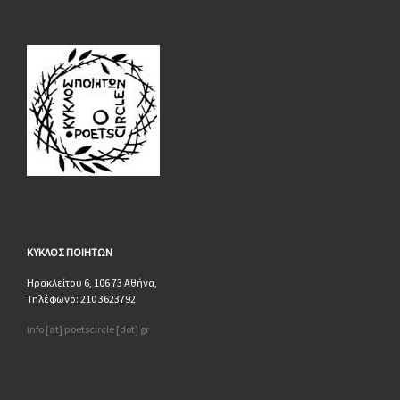
ΚΥΚΛΟΣ
ΠΟΙΗΤΩΝ
Ηρακλείτου 6, 106 73 Αθήνα,
Τηλέφωνο: 210 3623792
info [at] poetscircle [dot] gr