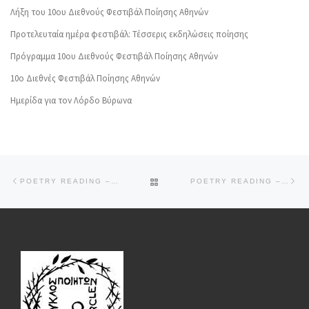
Λήξη του 10ου Διεθνούς Φεστιβάλ Ποίησης Αθηνών
Προτελευταία ημέρα φεστιβάλ: Τέσσερις εκδηλώσεις ποίησης
Πρόγραμμα 10ου Διεθνούς Φεστιβάλ Ποίησης Αθηνών
10o Διεθνές Φεστιβάλ Ποίησης Αθηνών
Ημερίδα για τον Λόρδο Βύρωνα
Post navigation
Previous post
Ne
BACK TO POST LIST
POETRY READING – SIOTIS, KATAN, SHIVAPRAKASH, SMALLFIELD, COULTON
POETRY READING – MULDOON, VIRALLONGA, KOUTSOUMPELI, BYRNE