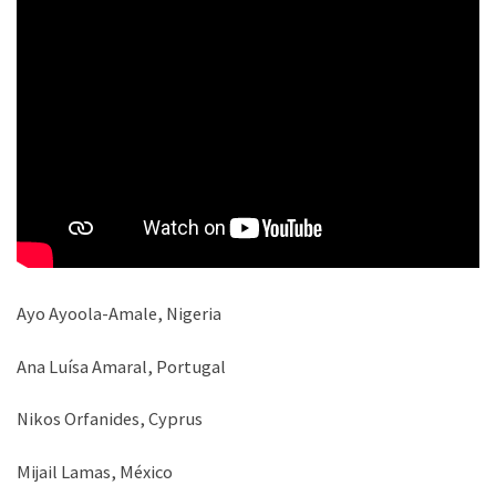
Ayo Ayoola-Amale, Nigeria
Ana Luísa Amaral, Portugal
Nikos Orfanides, Cyprus
Mijail Lamas, México