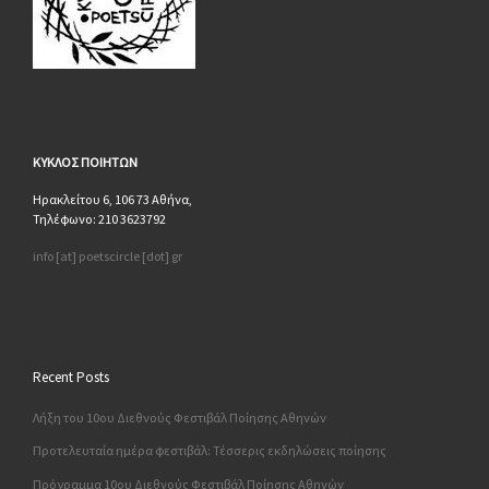
ΚΥΚΛΟΣ
ΠΟΙΗΤΩΝ
Ηρακλείτου 6, 106 73 Αθήνα,
Τηλέφωνο: 210 3623792
info [at] poetscircle [dot] gr
Recent Posts
Λήξη του 10ου Διεθνούς Φεστιβάλ Ποίησης Αθηνών
Προτελευταία ημέρα φεστιβάλ: Τέσσερις εκδηλώσεις ποίησης
Πρόγραμμα 10ου Διεθνούς Φεστιβάλ Ποίησης Αθηνών