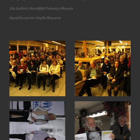
10o Διεθνές Φεστιβάλ Ποίησης Αθηνών
Ημερίδα για τον Λόρδο Βύρωνα