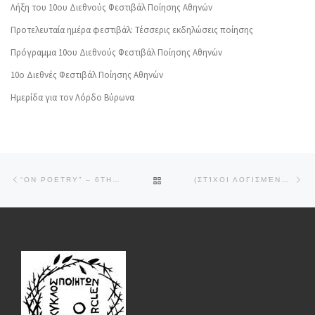
Λήξη του 10ου Διεθνούς Φεστιβάλ Ποίησης Αθηνών
Προτελευταία ημέρα φεστιβάλ: Τέσσερις εκδηλώσεις ποίησης
Πρόγραμμα 10ου Διεθνούς Φεστιβάλ Ποίησης Αθηνών
10o Διεθνές Φεστιβάλ Ποίησης Αθηνών
Ημερίδα για τον Λόρδο Βύρωνα
Post navigation
Previous post
Ne
BACK TO POST LIST
“ON POETRY” – 6TH AWPF ROUND TABLE
(ΣΤΊΧΟΙ ΛΟΓΙΣΜΈΝΟΙ) – ΤΟΥ ΒΑΣΊΛΗ ΡΟΎΒΑΛΗ