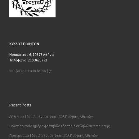
ΚΥΚΛΟΣ
ΠΟΙΗΤΩΝ
Ηρακλείτου 6, 106 73 Αθήνα,
Τηλέφωνο: 210 3623792
info [at] poetscircle [dot] gr
Recent Posts
Λήξη του 10ου Διεθνούς Φεστιβάλ Ποίησης Αθηνών
Προτελευταία ημέρα φεστιβάλ: Τέσσερις εκδηλώσεις ποίησης
Πρόγραμμα 10ου Διεθνούς Φεστιβάλ Ποίησης Αθηνών