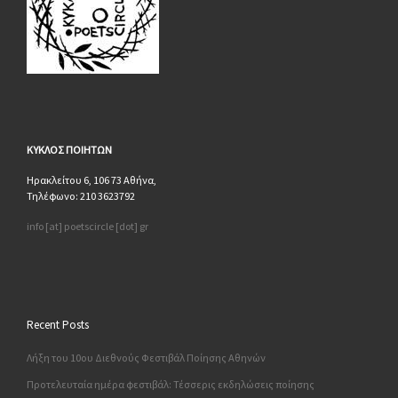
ΚΥΚΛΟΣ
ΠΟΙΗΤΩΝ
Ηρακλείτου 6, 106 73 Αθήνα,
Τηλέφωνο: 210 3623792
info [at] poetscircle [dot] gr
Recent Posts
Λήξη του 10ου Διεθνούς Φεστιβάλ Ποίησης Αθηνών
Προτελευταία ημέρα φεστιβάλ: Τέσσερις εκδηλώσεις ποίησης