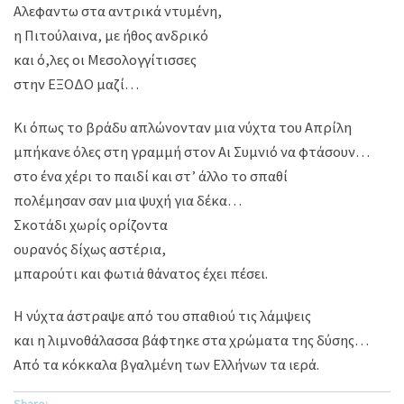
Αλεφαντω στα αντρικά ντυμένη,
η Πιτούλαινα, με ήθος ανδρικό
και ό,λες οι Μεσολογγίτισσες
στην ΕΞΟΔΟ μαζί…
Κι όπως το βράδυ απλώνονταν μια νύχτα του Απρίλη
μπήκανε όλες στη γραμμή στον Αι Συμνιό να φτάσουν…
στο ένα χέρι το παιδί και στ’ άλλο το σπαθί
πολέμησαν σαν μια ψυχή για δέκα…
Σκοτάδι χωρίς ορίζοντα
ουρανός δίχως αστέρια,
μπαρούτι και φωτιά θάνατος έχει πέσει.
Η νύχτα άστραψε από του σπαθιού τις λάμψεις
και η λιμνοθάλασσα βάφτηκε στα χρώματα της δύσης…
Από τα κόκκαλα βγαλμένη των Ελλήνων τα ιερά.