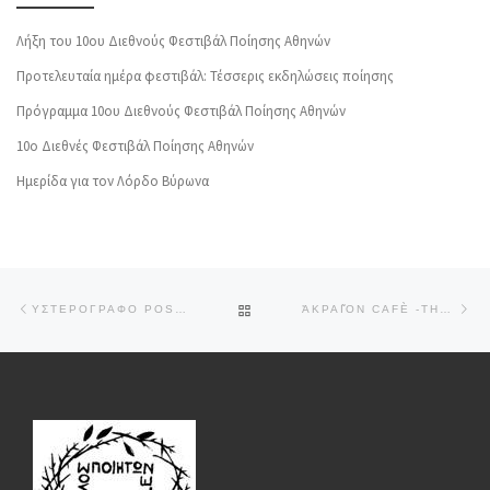
Λήξη του 10ου Διεθνούς Φεστιβάλ Ποίησης Αθηνών
Προτελευταία ημέρα φεστιβάλ: Τέσσερις εκδηλώσεις ποίησης
Πρόγραμμα 10ου Διεθνούς Φεστιβάλ Ποίησης Αθηνών
10o Διεθνές Φεστιβάλ Ποίησης Αθηνών
Ημερίδα για τον Λόρδο Βύρωνα
Post navigation
Previous post
Ne
BACK TO POST LIST
ΥΣΤΕΡΟΓΡΑΦΟ POST MORTEM – ΤΟΥ ΘΑΝΆΣΗ ΧΑΤΖΌΠΟΥΛΟΥ
ἈΚΡΑΙ͂ΟΝ CAFÈ -ΤΗΣ ΦΛΏΡΑΣ ΟΡΦΑΝΟΥΔΆΚΗ