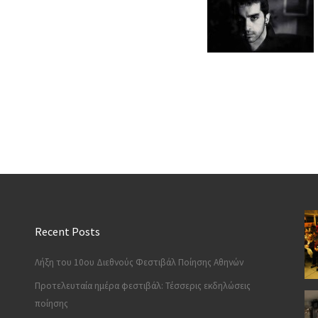
Recent Posts
Λήξη του 10ου Διεθνούς Φεστιβάλ Ποίησης Αθηνών
Προτελευταία ημέρα φεστιβάλ: Τέσσερις εκδηλώσεις
ποίησης