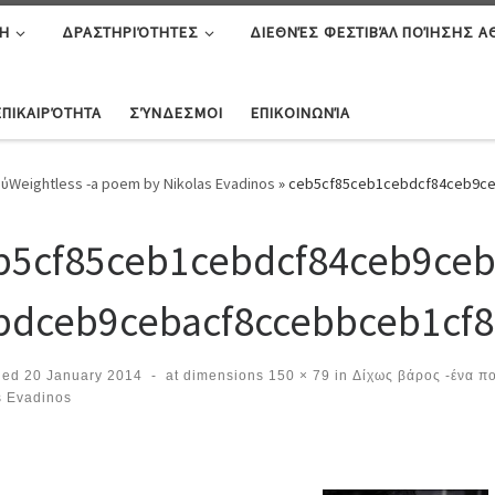
Η
ΔΡΑΣΤΗΡΙΌΤΗΤΕΣ
ΔΙΕΘΝΈΣ ΦΕΣΤΙΒΆΛ ΠΟΊΗΣΗΣ 
ΕΠΙΚΑΙΡΌΤΗΤΑ
ΣΎΝΔΕΣΜΟΙ
ΕΠΙΚΟΙΝΩΝΊΑ
ού
Weightless -a poem by Nikolas Evadinos
»
ceb5cf85ceb1cebdcf84ceb9ce
b5cf85ceb1cebdcf84ceb9ceb
bdceb9cebacf8ccebbceb1cf8
hed
20 January 2014
-
at dimensions
150 × 79
in
Δίχως βάρος -ένα πο
s Evadinos
ges navigation