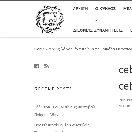
ΑΡΧΙΚΉ
Ο ΚΎΚΛΟΣ
ΜΈΛ
ΔΙΕΘΝΕΊΣ ΣΥΝΑΝΤΉΣΕΙΣ
Home
»
Δίχως βάρος -ένα ποίημα του Νικόλα Ευαντιν
ce
ce
RECENT POSTS
Publis
Nikola
Λήξη του 10ου Διεθνούς Φεστιβάλ
Ποίησης Αθηνών
Ima
Προτελευταία ημέρα φεστιβάλ: