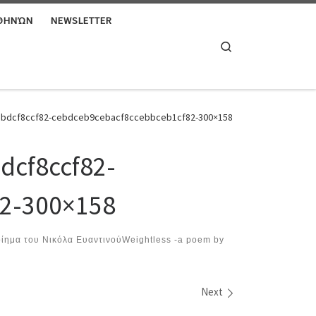
ΑΘΗΝΏΝ
NEWSLETTER
Search
bdcf8ccf82-cebdceb9cebacf8ccebbceb1cf82-300×158
dcf8ccf82-
2-300×158
ίημα του Νικόλα ΕυαντινούWeightless -a poem by
Next