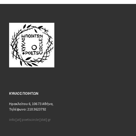
ΚΥΚΛΟΣ
ΠΟΙΗΤΩΝ
Ηρακλείτου 6, 106 73 Αθήνα,
Τηλέφωνο: 210 3623792
info [at] poetscircle [dot] gr