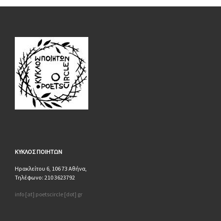
ΚΥΚΛΟΣ
ΠΟΙΗΤΩΝ
Ηρακλείτου 6, 106 73 Αθήνα,
Τηλέφωνο: 210 3623792
info [at] poetscircle [dot] gr