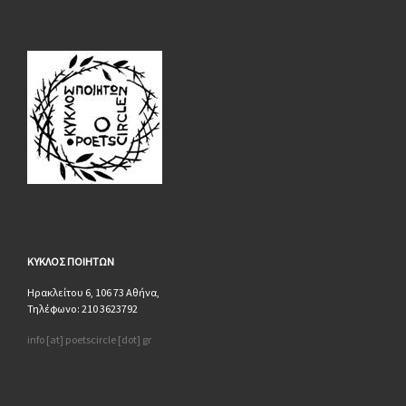
ΚΥΚΛΟΣ
ΠΟΙΗΤΩΝ
Ηρακλείτου 6, 106 73 Αθήνα,
Τηλέφωνο: 210 3623792
info [at] poetscircle [dot] gr