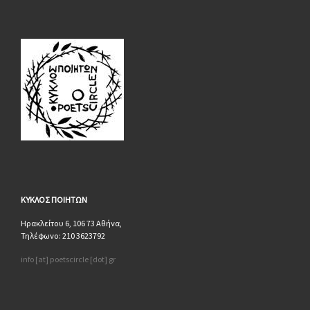
ΚΥΚΛΟΣ
ΠΟΙΗΤΩΝ
Ηρακλείτου 6, 106 73 Αθήνα,
Τηλέφωνο: 210 3623792
info [at] poetscircle [dot] gr