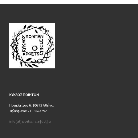
ΚΥΚΛΟΣ
ΠΟΙΗΤΩΝ
Ηρακλείτου 6, 106 73 Αθήνα,
Τηλέφωνο: 210 3623792
info [at] poetscircle [dot] gr