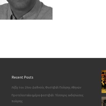
Recent Posts
Λήξη του 10ου Διεθνούς Φεστιβάλ Ποίησης Αθηνών
Προτελευταία ημέρα φεστιβάλ: Τέσσερις εκδηλώσεις
ποίησης