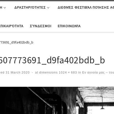
Η
ΔΡΑΣΤΗΡΙΌΤΗΤΕΣ
ΔΙΕΘΝΈΣ ΦΕΣΤΙΒΆΛ ΠΟΊΗΣΗΣ 
ΕΠΙΚΑΙΡΌΤΗΤΑ
ΣΎΝΔΕΣΜΟΙ
ΕΠΙΚΟΙΝΩΝΊΑ
773691_d9fa402bdb_b
607773691_d9fa402bdb_b
hed
31 March 2020
-
at dimensions
1024 × 683
in
Εν αγνοία μας – το
ges navigation