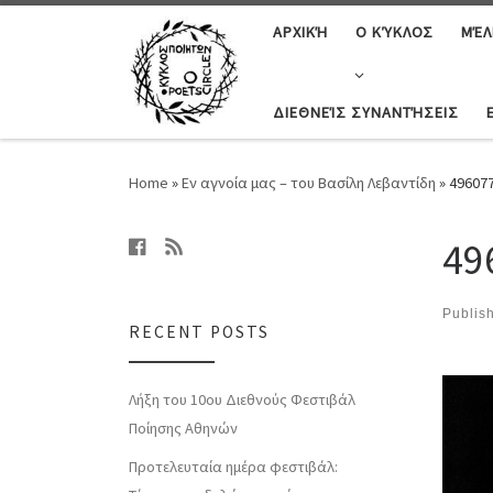
ΑΡΧΙΚΉ
Ο ΚΎΚΛΟΣ
ΜΈΛ
ΔΙΕΘΝΕΊΣ ΣΥΝΑΝΤΉΣΕΙΣ
Home
»
Εν αγνοία μας – του Βασίλη Λεβαντίδη
»
49607
49
Publis
RECENT POSTS
Ima
Λήξη του 10ου Διεθνούς Φεστιβάλ
Ποίησης Αθηνών
Προτελευταία ημέρα φεστιβάλ: