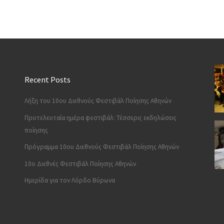
Recent Posts
Λήξη του 10ου Διεθνούς Φεστιβάλ Ποίησης Αθηνών
Προτελευταία ημέρα φεστιβάλ: Τέσσερις εκδηλώσεις
ποίησης
Πρόγραμμα 10ου Διεθνούς Φεστιβάλ Ποίησης Αθηνών
10o Διεθνές Φεστιβάλ Ποίησης Αθηνών
Ημερίδα για τον Λόρδο Βύρωνα