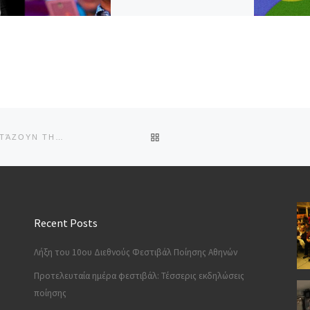
BACK TO POST LIST
ΣΤΑΘΕΡΈΣ ΣΥΓΚΟΙΝΩΝΊΕΣ Α.Ε. ΚΑΙ ΚΎΚΛΟΣ ΠΟΙΗΤΏΝ ΓΙΟΡΤΆΖΟΥΝ ΤΗΝ ΠΑΓΚΌΣΜΙΑ ΗΜΈΡΑ ΠΟΊΗΣΗΣ
Recent Posts
Λήξη του 10ου Διεθνούς Φεστιβάλ Ποίησης Αθηνών
Προτελευταία ημέρα φεστιβάλ: Τέσσερις εκδηλώσεις
ποίησης