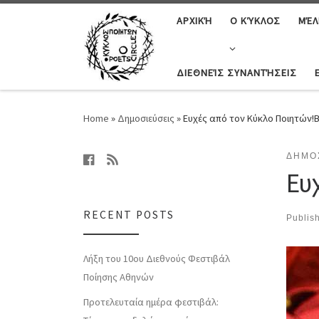
ΑΡΧΙΚΉ
Ο ΚΎΚΛΟΣ
ΜΈΛ
ΔΙΕΘΝΕΊΣ ΣΥΝΑΝΤΉΣΕΙΣ
Home
»
Δημοσιεύσεις
»
Ευχές από τον Κύκλο Ποιητών!B
ΔΗΜΟ
Ευ
RECENT POSTS
Publis
Λήξη του 10ου Διεθνούς Φεστιβάλ
Ποίησης Αθηνών
Προτελευταία ημέρα φεστιβάλ: