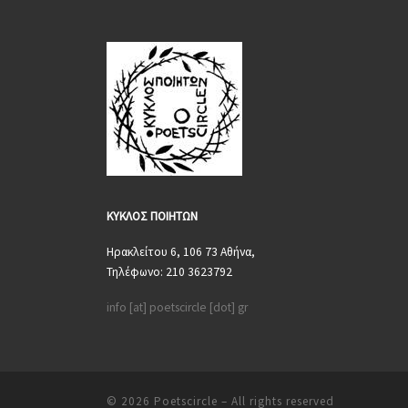
ΚΥΚΛΟΣ
ΠΟΙΗΤΩΝ
Ηρακλείτου 6, 106 73 Αθήνα,
Τηλέφωνο: 210 3623792
info [at] poetscircle [dot] gr
© 2026
Poetscircle
– All rights reserved