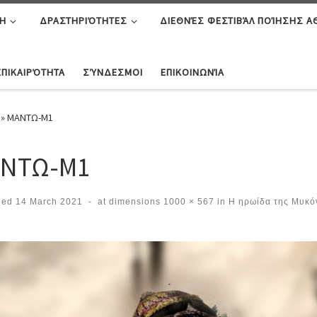
Η
ΔΡΑΣΤΗΡΙΌΤΗΤΕΣ
ΔΙΕΘΝΈΣ ΦΕΣΤΙΒΆΛ ΠΟΊΗΣΗΣ 
ΕΠΙΚΑΙΡΌΤΗΤΑ
ΣΎΝΔΕΣΜΟΙ
ΕΠΙΚΟΙΝΩΝΊΑ
»
ΜΑΝΤΩ-Μ1
ΝΤΩ-Μ1
hed
14 March 2021
-
at dimensions
1000 × 567
in
Η ηρωίδα της Μυκόν
ges navigation