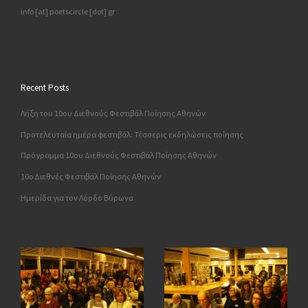
info [at] poetscircle [dot] gr
Recent Posts
Λήξη του 10ου Διεθνούς Φεστιβάλ Ποίησης Αθηνών
Προτελευταία ημέρα φεστιβάλ: Τέσσερις εκδηλώσεις ποίησης
Πρόγραμμα 10ου Διεθνούς Φεστιβάλ Ποίησης Αθηνών
10o Διεθνές Φεστιβάλ Ποίησης Αθηνών
Ημερίδα για τον Λόρδο Βύρωνα