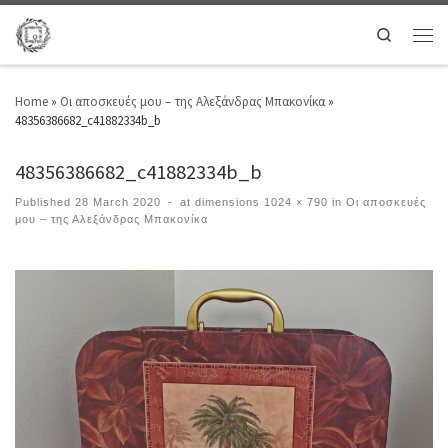
Search
Home
»
Οι αποσκευές μου – της Αλεξάνδρας Μπακονίκα
»
48356386682_c41882334b_b
48356386682_c41882334b_b
Published
28 March 2020
-
at dimensions
1024 × 790
in
Οι αποσκευές
μου – της Αλεξάνδρας Μπακονίκα
Images navigation