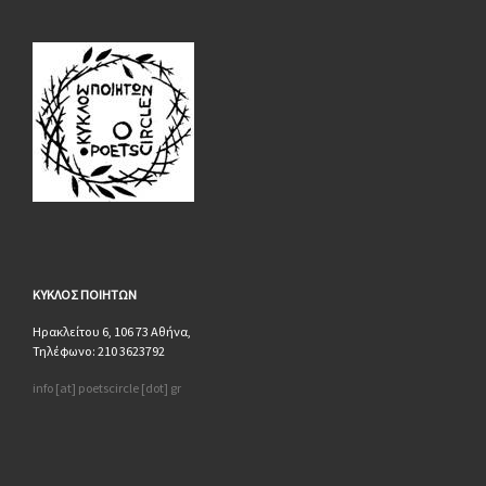
ΚΥΚΛΟΣ
ΠΟΙΗΤΩΝ
Ηρακλείτου 6, 106 73 Αθήνα,
Τηλέφωνο: 210 3623792
info [at] poetscircle [dot] gr