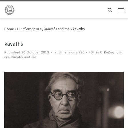
Search
Home
»
Ο Καβάφης κι εγώ
Kavafis and me
»
kavafhs
kavafhs
Published
20 October 2013
-
at dimensions
720 × 404
in
Ο Καβάφης κι
εγώKavafis and me
Images navigation