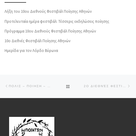
Λήξη του 10ου Διεθνούς Φεστιβάλ Ποίησης Αθηνών
Προτελευταία ημέρα φεστιβάλ: Τέσσερις εκδηλώσεις ποίησης
Πρόγραμμα 10ου Διεθνούς Φεστιβάλ Ποίησης Αθηνών
10o Διεθνές Φεστιβάλ Ποίησης Αθηνών
Ημερίδα για τον Λόρδο Βύρωνα
Post navigation
Previous post
Ne
BACK TO POST LIST
ΠΟΛΙΣ – ΠΟΙΗΣΗ – ΠΟΛΙΤΙΚΗ
POLIS – POETRY – POLITICS
2O ΔΙΕΘΝΈΣ ΦΕΣΤΙΒΆΛ ΠΟΊΗΣΗΣ ΑΘΗΝΏΝ 21 ΈΩΣ 26 ΣΕΠΤΕΜΒΡΊΟΥ 2015