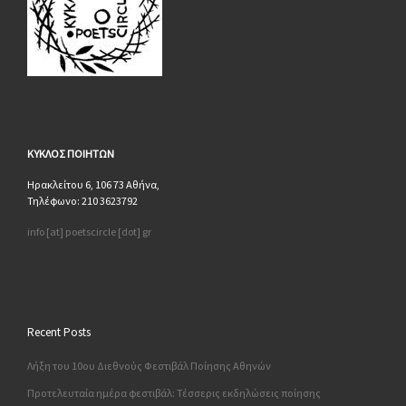
ΚΥΚΛΟΣ
ΠΟΙΗΤΩΝ
Ηρακλείτου 6, 106 73 Αθήνα,
Τηλέφωνο: 210 3623792
info [at] poetscircle [dot] gr
Recent Posts
Λήξη του 10ου Διεθνούς Φεστιβάλ Ποίησης Αθηνών
Προτελευταία ημέρα φεστιβάλ: Τέσσερις εκδηλώσεις ποίησης