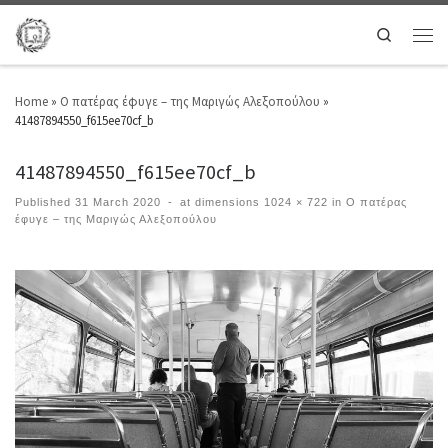
Search
Home
»
Ο πατέρας έφυγε – της Μαριγώς Αλεξοπούλου
»
41487894550_f615ee70cf_b
41487894550_f615ee70cf_b
Published
31 March 2020
-
at dimensions
1024 × 722
in
Ο πατέρας
έφυγε – της Μαριγώς Αλεξοπούλου
Images navigation