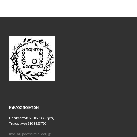
ΚΥΚΛΟΣ
ΠΟΙΗΤΩΝ
Ηρακλείτου 6, 106 73 Αθήνα,
Τηλέφωνο: 210 3623792
info [at] poetscircle [dot] gr