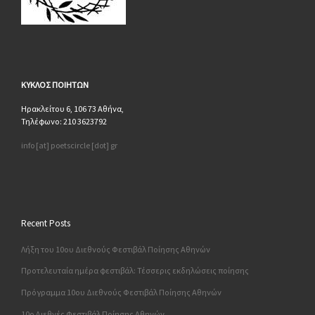
ΚΥΚΛΟΣ
ΠΟΙΗΤΩΝ
Ηρακλείτου 6, 106 73 Αθήνα,
Τηλέφωνο: 210 3623792
info [at] poetscircle [dot] gr
Recent Posts
Λήξη του 10ου Διεθνούς Φεστιβάλ Ποίησης Αθηνών
Προτελευταία ημέρα φεστιβάλ: Τέσσερις εκδηλώσεις ποίησης
Πρόγραμμα 10ου Διεθνούς Φεστιβάλ Ποίησης Αθηνών
10o Διεθνές Φεστιβάλ Ποίησης Αθηνών