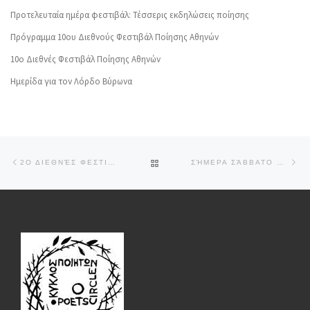
Προτελευταία ημέρα φεστιβάλ: Τέσσερις εκδηλώσεις ποίησης
Πρόγραμμα 10ου Διεθνούς Φεστιβάλ Ποίησης Αθηνών
10o Διεθνές Φεστιβάλ Ποίησης Αθηνών
Ημερίδα για τον Λόρδο Βύρωνα
Post navigation
Previous post
Ne
BACK TO POST LIST
2Ο ΔΙΕΘΝΈΣ ΦΕΣΤΙΒΆΛ ΠΟΊΗΣΗΣ ΑΘΗΝΏΝ, ΔΕΛΤΊΟ ΤΎΠΟΥ
ΣΉΜΕΡΑ ΣΆΒΒΑΤΟ Η ΛΉΞΗ ΤΟΥ 2ΟΥ ΔΙΕΘΝΟΎΣ ΦΕΣΤΙΒΆΛ ΠΟΊΗΣΗΣ ΑΘΗΝΏΝ