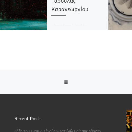
Τασούλας
Καραγεωργίου
μέγας ἔσσετ᾿ ἀοιδός…
Ἐμπρηστὲς ἀπειλοῦνε τὶς
λέξεις, τὰ πτερόεντα
ὀνόματα πού ᾿χουν
φωλιάσει στῆς δρυὸς τὸ
βαθύκομο φύλλωμα˙ τοὺς
τριτόκλιτους τέττιγες […]
BACK TO POST LIST
Recent Posts
Λήξη του 10ου Διεθνούς Φεστιβάλ Ποίησης Αθηνών