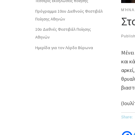
Τέσσερις εκδηλώσεις ποίησης
ΜΉΝΑ
Πρόγραμμα 10ου Διεθνούς Φεστιβάλ
Στ
Ποίησης Αθηνών
10o Διεθνές Φεστιβάλ Ποίησης
Publis
Αθηνών
Ημερίδα για τον Λόρδο Βύρωνα
Μένει
και κ
αρκεί
θρυαλ
βιαστ
(Ιουλ
Share: