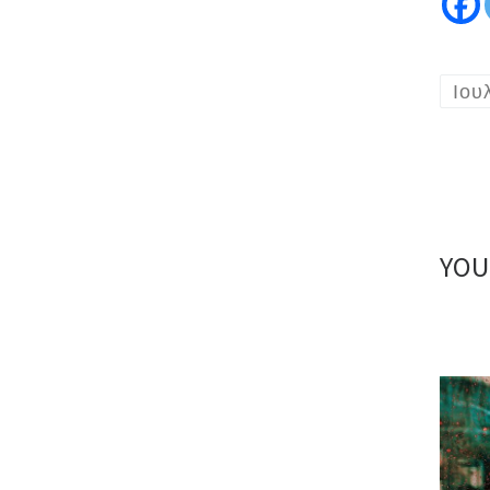
Ιου
YOU