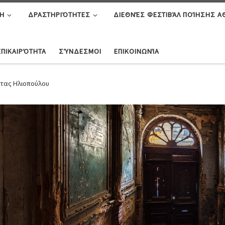
Η
ΔΡΑΣΤΗΡΙΌΤΗΤΕΣ
ΔΙΕΘΝΈΣ ΦΕΣΤΙΒΆΛ ΠΟΊΗΣΗΣ 
ΕΠΙΚΑΙΡΌΤΗΤΑ
ΣΎΝΔΕΣΜΟΙ
ΕΠΙΚΟΙΝΩΝΊΑ
λίτας Ηλιοπούλου