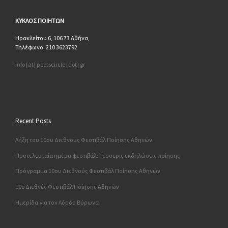
ΚΥΚΛΟΣ
ΠΟΙΗΤΩΝ
Ηρακλείτου 6, 106 73 Αθήνα,
Τηλέφωνο: 210 3623792
info [at] poetscircle [dot] gr
Recent Posts
Λήξη του 10ου Διεθνούς Φεστιβάλ Ποίησης Αθηνών
Προτελευταία ημέρα φεστιβάλ: Τέσσερις εκδηλώσεις ποίησης
Πρόγραμμα 10ου Διεθνούς Φεστιβάλ Ποίησης Αθηνών
10o Διεθνές Φεστιβάλ Ποίησης Αθηνών
Ημερίδα για τον Λόρδο Βύρωνα