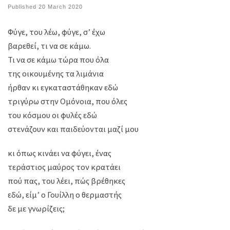
Published
20 March 2020
Φύγε, του λέω, φύγε, σ’ έχω
βαρεθεί, τι να σε κάμω.
Τι να σε κάμω τώρα που όλα
της οικουμένης τα λιμάνια
ήρθαν κι εγκαταστάθηκαν εδώ
τριγύρω στην Ομόνοια, που όλες
του κόσμου οι φυλές εδώ
στενάζουν και παιδεύονται μαζί μου
κι όπως κινάει να φύγει, ένας
τεράστιος μαύρος τον κρατάει
πού πας, του λέει, πώς βρέθηκες
εδώ, είμ’ ο Γουίλλη ο θερμαστής
δε με γνωρίζεις;