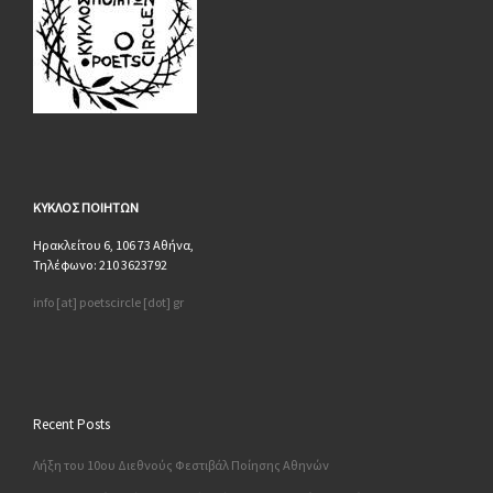
ΚΥΚΛΟΣ
ΠΟΙΗΤΩΝ
Ηρακλείτου 6, 106 73 Αθήνα,
Τηλέφωνο: 210 3623792
info [at] poetscircle [dot] gr
Recent Posts
Λήξη του 10ου Διεθνούς Φεστιβάλ Ποίησης Αθηνών