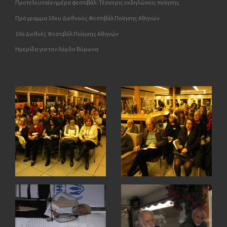
Προτελευταία ημέρα φεστιβάλ: Τέσσερις εκδηλώσεις ποίησης
Πρόγραμμα 10ου Διεθνούς Φεστιβάλ Ποίησης Αθηνών
10o Διεθνές Φεστιβάλ Ποίησης Αθηνών
Ημερίδα για τον Λόρδο Βύρωνα