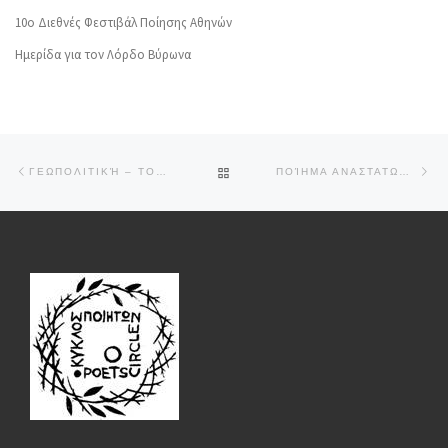
10o Διεθνές Φεστιβάλ Ποίησης Αθηνών
Ημερίδα για τον Λόρδο Βύρωνα
Post navigation
Previous post
Ne
BACK TO POST LIST
ΓΕΩΠΟΛΙΤΙΚΉ – ΤΟΥ ΘΑΝΆΣΗ ΧΑΤΖΌΠΟΥΛΟΥ
ΠΟΊΗΜΑ ΑΝΑΣΤΑΤΩΜΈΝΟ – ΤΗΣ ΚΛΕΟΠΆΤΡΑΣ ΛΥΜΠΈΡΗ