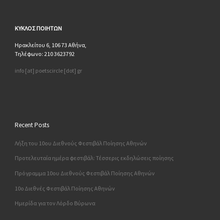
ΚΥΚΛΟΣ
ΠΟΙΗΤΩΝ
Ηρακλείτου 6, 106 73 Αθήνα,
Τηλέφωνο: 210 3623792
info [at] poetscircle [dot] gr
Recent Posts
Λήξη του 10ου Διεθνούς Φεστιβάλ Ποίησης Αθηνών
Προτελευταία ημέρα φεστιβάλ: Τέσσερις εκδηλώσεις ποίησης
Πρόγραμμα 10ου Διεθνούς Φεστιβάλ Ποίησης Αθηνών
10o Διεθνές Φεστιβάλ Ποίησης Αθηνών
Ημερίδα για τον Λόρδο Βύρωνα