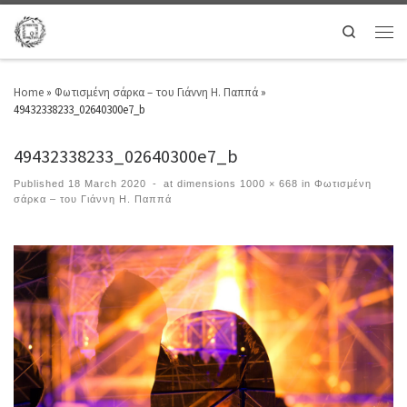
Search
Home
»
Φωτισμένη σάρκα – του Γιάννη Η. Παππά
»
49432338233_02640300e7_b
49432338233_02640300e7_b
Published
18 March 2020
-
at dimensions
1000 × 668
in
Φωτισμένη
σάρκα – του Γιάννη Η. Παππά
Images navigation