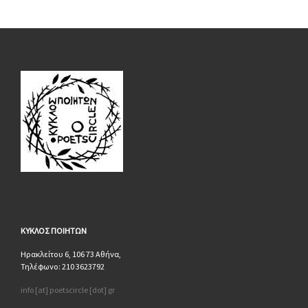
ΚΥΚΛΟΣ
ΠΟΙΗΤΩΝ
Ηρακλείτου 6, 106 73 Αθήνα,
Τηλέφωνο: 210 3623792
info [at] poetscircle [dot] gr