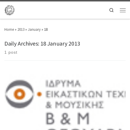
Search
Home
»
2013
»
January
»
18
Daily Archives:
18 January 2013
1 post
Παρουσίαση του ποιητή Gerhard Falkner Ίδρυμα Εικαστικών Τεχνών &
Μουσικής Β & Μ Θεοχαράκη Λ. Βασιλίσσης Σοφίας 9 & Μέρλιν 1 Σάββατο,
10 Νοεμβρίου 2012, Ώρα έναρξης 8:30 μ.μ. 210 36 11 206 και 210 36 23 792
Συντονισμός – Παρουσίαση: Ντίνος Σιώτης Ο κορυφαίος γερμανός
ποιητής διαβάζει ποιήματά του, ομιλεί για την […]