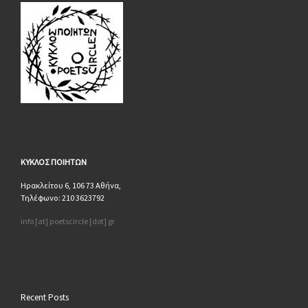
ΚΥΚΛΟΣ
ΠΟΙΗΤΩΝ
Ηρακλείτου 6, 106 73 Αθήνα,
Τηλέφωνο: 210 3623792
info [at] poetscircle [dot] gr
Recent Posts