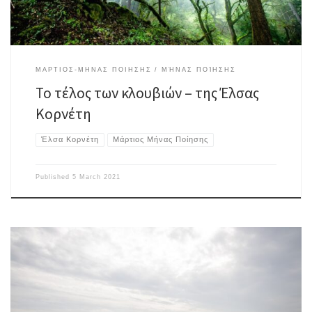
ΜΑΡΤΙΟΣ-ΜΗΝΑΣ ΠΟΙΗΣΗΣ
ΜΉΝΑΣ ΠΟΊΗΣΗΣ
Το τέλος των κλουβιών – της Έλσας
Κορνέτη
Έλσα Κορνέτη
Μάρτιος Μήνας Ποίησης
Published
5 March 2021
Μετά κλείνονται σπίτικαι δεν βάζουν κανένανγιατί αν τους αγγίξειδεν θα
ζήσουν για πάντα. Στο δωδέκατο κύμαθα σου φέρω βιβλίαγια να έχεις να
σκίζειςενώ πλένω τα δόντια. Παραγγείλτε λουλούδιαπου φυτρώνουν στο