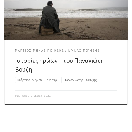
δέρμαγιατί έτσι θυμάστεπερασμένα ταξίδια. Θα φορέσει τη μάσκαγια να
πέσει στον ύπνοη ζωή που θα ζούσεανεβαίνει στο YouTube. Οι ελεύθεροι
[…]
ΜΑΡΤΙΟΣ-ΜΗΝΑΣ ΠΟΙΗΣΗΣ
ΜΉΝΑΣ ΠΟΊΗΣΗΣ
Ιστορίες ηρώων – του Παναγιώτη
Βούζη
Μάρτιος Μήνας Ποίησης
Παναγιώτης Βούζης
Published
5 March 2021