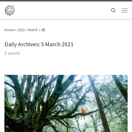
Search
Home
»
2021
»
March
»
05
Daily Archives:
5 March 2021
2 posts
πάνω σ’ ένα δέντρονα κρυφτείεκεί ψηλάνα τρυπώσειμέσα σε μια
φυλλωσιάτόσο πυκνήώστε κανείςνα μη τον βλέπεινα τους κάνειν’
αναρωτιούνταινα ψάχνουν να τον βρουννα τον αναγνωρίσουνόπως
μακάριοςθα υμνείτο τέλος των κλουβιώνμ’ ένα κελάηδισμαπου θα
ακούγεταιτέλειο σαν λάθοςαπλό σανευτυχία