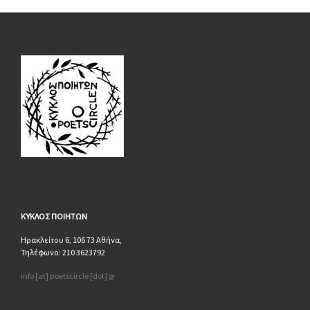
ΚΥΚΛΟΣ
ΠΟΙΗΤΩΝ
Ηρακλείτου 6, 106 73 Αθήνα,
Τηλέφωνο: 210 3623792
info [at] poetscircle [dot] gr