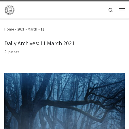
Search
Home
»
2021
»
March
»
11
Daily Archives:
11 March 2021
2 posts
Η επανάσταση θα ξεκινήσει εντός του ποιήματοςΜια νύχτα αφιλόξενη για
υποκλίσεις Οι Έλληνες γύρω απ’ τη φωτιάΖεσταίνουν τα σπασμένα τους
κόκκαλαΑπαγγέλουν τον Θούριο σε μετάφραση Κλόντ Φοριές(η
χρυσόδετη έκδοση δώρο των Μεγάλων Δυνάμεων) Ο Διονύσιος
Σολωμός κάθεται παράμεραΣκαλίζει τη στάχτη καθώς μελετά τις γραφές
και τα σημάδιαΞαφνικά σηκώνεται και πετά […]