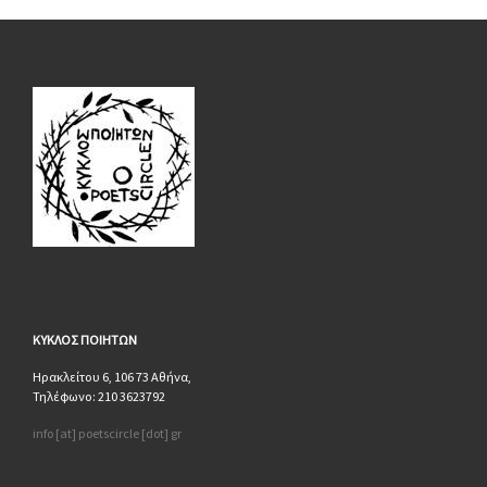
ΚΥΚΛΟΣ
ΠΟΙΗΤΩΝ
Ηρακλείτου 6, 106 73 Αθήνα,
Τηλέφωνο: 210 3623792
info [at] poetscircle [dot] gr