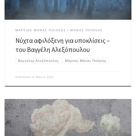
ΜΑΡΤΙΟΣ-ΜΗΝΑΣ ΠΟΙΗΣΗΣ
ΜΉΝΑΣ ΠΟΊΗΣΗΣ
Νύχτα αφιλόξενη για υποκλίσεις –
του Βαγγέλη Αλεξόπουλου
Βαγγέλης Αλεξόπουλος
Μάρτιος Μήνας Ποίησης
Published
11 March 2021
«Μόνο το ρόδο είναι αρκετά εύθραυστογια να εκφράζει την
Αιωνιότητα»Paul Claudel Άφησα ένα φιλί στην παλάμη σου(για να
κερδίσω την αγάπη σου αιώνια) Στο δωμάτιο βρέχει όλη μέρα(μια βροχή