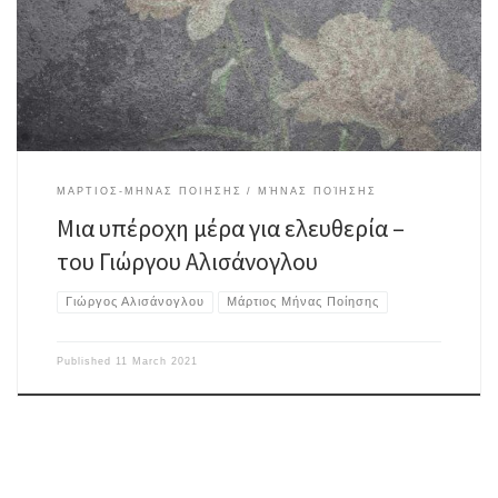
τόσο λευκή όσο το αίμα κόκκινο) Όμως έξω απ’ το παράθυρο εμφανίζεται
η άνοιξη(στεφανωμένη με νάρκισσους και μύρο) Πλωτός ποταμός πέφτει
[…]
ΜΑΡΤΙΟΣ-ΜΗΝΑΣ ΠΟΙΗΣΗΣ
ΜΉΝΑΣ ΠΟΊΗΣΗΣ
Μια υπέροχη μέρα για ελευθερία –
του Γιώργου Αλισάνογλου
Γιώργος Αλισάνογλου
Μάρτιος Μήνας Ποίησης
Published
11 March 2021