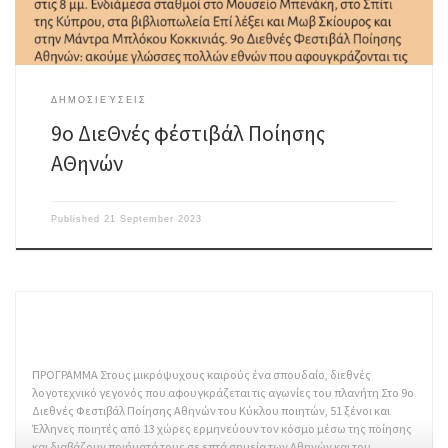
ΔΗΜΟΣΙΕΎΣΕΙΣ
9o ΔιεΘνές φέστιβάλ Ποίησης
ΑΘηνών
Published
21 September 2023
ΠΡΟΓΡΑΜΜΑ Στους μικρόψυχους καιρούς ένα σπουδαίο, διεθνές
λογοτεχνικό γεγονός που αφουγκράζεται τις αγωνίες του πλανήτη Στο 9ο
Διεθνές Φεστιβάλ Ποίησης Αθηνών του Κύκλου ποιητών, 51 ξένοι και
Έλληνες ποιητές από 13 χώρες ερμηνεύουν τον κόσμο μέσω της ποίησης
και διαβάζουν ποιήματά τους σε επτά σημεία των Αθηνών και του