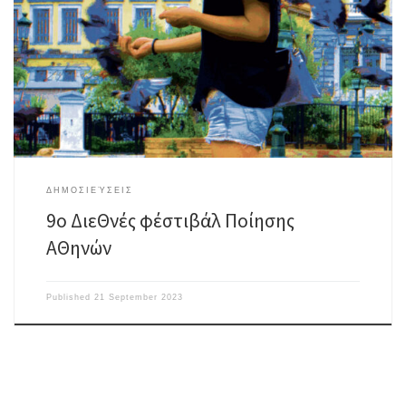
Στο 9ο Διεθνές Φεστιβάλ ποίησης Αθηνών 51 ξένοι και Έλληνες ποιητές
από 13 χώρες ερμηνεύουν τον κόσμο μέσω της ποίησης και διαβάζουν
ποιήματά τους σε επτά σημεία των Αθηνών και του Πειραιά. Ένα
πραγματικό φεστιβάλ λέξεων, ήχων, στίχων, μουσικής, κίνησης, βίντεο,
ταινιών μικρού μήκους,χορού, απονομής βραβείου. Γιατί, όπως είπε ο […]
ΔΗΜΟΣΙΕΎΣΕΙΣ
9o ΔιεΘνές φέστιβάλ Ποίησης
ΑΘηνών
Published
21 September 2023