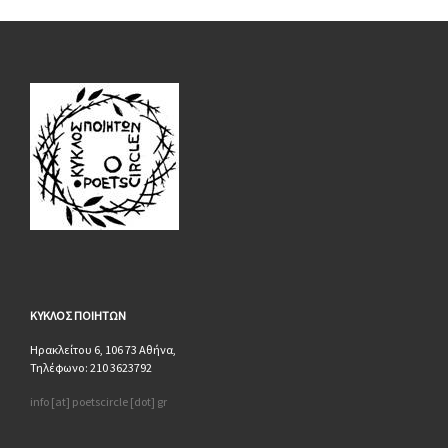
ΚΥΚΛΟΣ
ΠΟΙΗΤΩΝ
Ηρακλείτου 6, 106 73 Αθήνα,
Τηλέφωνο: 210 3623792
info [at] poetscircle [dot] gr