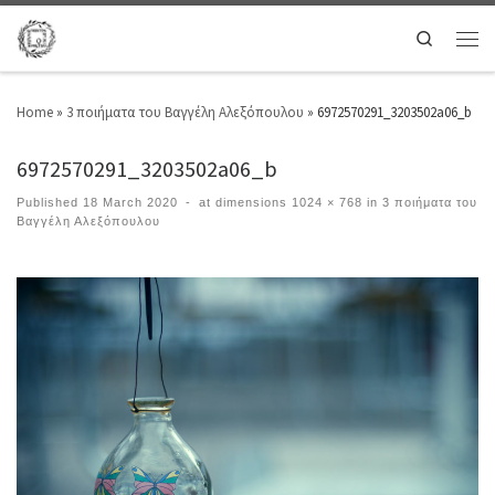
Search
Home
»
3 ποιήματα του Βαγγέλη Αλεξόπουλου
»
6972570291_3203502a06_b
6972570291_3203502a06_b
Published
18 March 2020
-
at dimensions
1024 × 768
in
3 ποιήματα του
Βαγγέλη Αλεξόπουλου
Images navigation