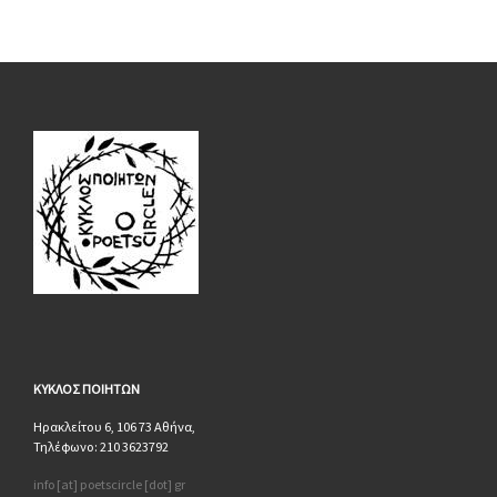
ΚΥΚΛΟΣ
ΠΟΙΗΤΩΝ
Ηρακλείτου 6, 106 73 Αθήνα,
Τηλέφωνο: 210 3623792
info [at] poetscircle [dot] gr