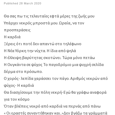
Published
28 March 2020
Θα σας πω τις τελευταίες εφτά μέρες της ζωής μου
Υπάρχει νεκρός μπροστά μου. Ωραία, να τον
προσπεράσεις
Η καρδιά
Ξέρεις ότι ποτέ δεν απαντώ στο τηλέφωνο
Η Νέα Υόρκη την νύχτα. Η ίδια από ψηλά
Η έλλειψη βαρύτητας σκοτώνει. Τώρα μόνο πετάω
Η Ουγκάντα σε ψύχος Το παγοδρόμιο μια ψυχρή σελίδα
δέρμα στο πρόσωπo.
Ο χορός- λεπίδα χαράσσει τον πάγο. Αριθμός νεκρών από
ψύχος- Η καρδιά
Θα διασχίσουμε την πόλη νεκρή-Εγώ θα γράφω αναφορά
για τον κόσμο
Όταν βλέπεις νεκρό από καρδιά να περνάς από πάνω
« Οι εραστές συναντήθηκαν και..»Δεν βγάζω τα γράμματά