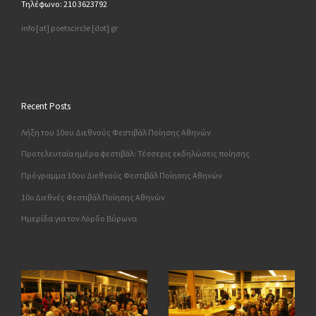
Τηλέφωνο: 210 3623792
info [at] poetscircle [dot] gr
Recent Posts
Λήξη του 10ου Διεθνούς Φεστιβάλ Ποίησης Αθηνών
Προτελευταία ημέρα φεστιβάλ: Τέσσερις εκδηλώσεις ποίησης
Πρόγραμμα 10ου Διεθνούς Φεστιβάλ Ποίησης Αθηνών
10o Διεθνές Φεστιβάλ Ποίησης Αθηνών
Ημερίδα για τον Λόρδο Βύρωνα