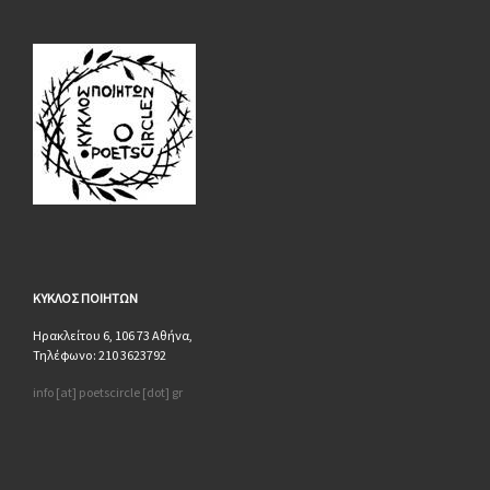
ΚΥΚΛΟΣ
ΠΟΙΗΤΩΝ
Ηρακλείτου 6, 106 73 Αθήνα,
Τηλέφωνο: 210 3623792
info [at] poetscircle [dot] gr