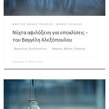
ΜΑΡΤΙΟΣ-ΜΗΝΑΣ ΠΟΙΗΣΗΣ
ΜΉΝΑΣ ΠΟΊΗΣΗΣ
Νύχτα αφιλόξενη για υποκλίσεις –
του Βαγγέλη Αλεξόπουλου
Βαγγέλης Αλεξόπουλος
Μάρτιος Μήνας Ποίησης
Published
11 March 2021
Μικροσκοπικές κόκκινες πεταλούδες Με το θάνατο στα χέρια δεν
μπορείς να γνέψεις τα σινιάλα του νερού οι μέλισσες περιπολούν πάνω