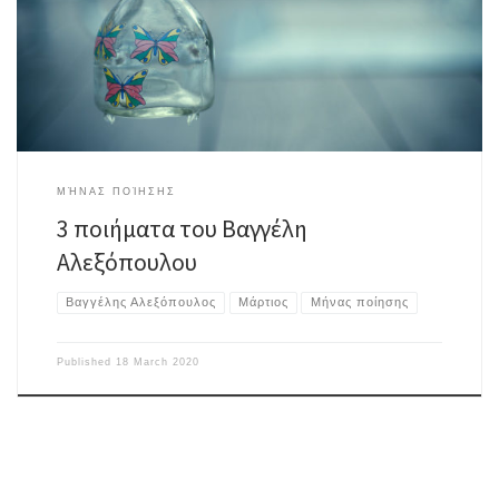
απ’ τα βότανα και στα τροχεία ακονίζουν τα μαχαίρια χιλιάδες
μικροσκοπικές κόκκινες πεταλούδες κρύβονται μέσα στο στόμα μου είναι
προσωρινά ασφαλείς μέχρι να έρθει η ώρα μου τότε θα ξεχυθούν […]
ΜΉΝΑΣ ΠΟΊΗΣΗΣ
3 ποιήματα του Βαγγέλη
Αλεξόπουλου
Βαγγέλης Αλεξόπουλος
Μάρτιος
Μήνας ποίησης
Published
18 March 2020