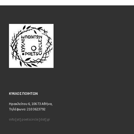
ΚΥΚΛΟΣ
ΠΟΙΗΤΩΝ
Ηρακλείτου 6, 106 73 Αθήνα,
Τηλέφωνο: 210 3623792
info [at] poetscircle [dot] gr