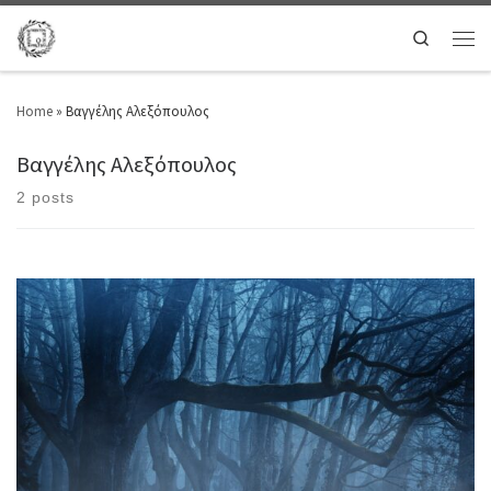
Search
Home
»
Βαγγέλης Αλεξόπουλος
Βαγγέλης Αλεξόπουλος
2 posts
Η επανάσταση θα ξεκινήσει εντός του ποιήματοςΜια νύχτα αφιλόξενη για
υποκλίσεις Οι Έλληνες γύρω απ’ τη φωτιάΖεσταίνουν τα σπασμένα τους
κόκκαλαΑπαγγέλουν τον Θούριο σε μετάφραση Κλόντ Φοριές(η
χρυσόδετη έκδοση δώρο των Μεγάλων Δυνάμεων) Ο Διονύσιος
Σολωμός κάθεται παράμεραΣκαλίζει τη στάχτη καθώς μελετά τις γραφές
και τα σημάδιαΞαφνικά σηκώνεται και πετά […]