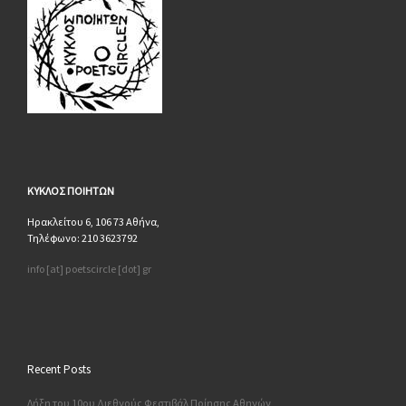
ΚΥΚΛΟΣ
ΠΟΙΗΤΩΝ
Ηρακλείτου 6, 106 73 Αθήνα,
Τηλέφωνο: 210 3623792
info [at] poetscircle [dot] gr
Recent Posts
Λήξη του 10ου Διεθνούς Φεστιβάλ Ποίησης Αθηνών