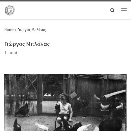
Search
Home
»
Γιώργος Μπλάνας
Γιώργος Μπλάνας
1 post
ΣΥΛΛΟΓΗ → ΦΩΤΟΓΡΑΦΙΕΣ → ΑΛΜΠΟΥΜ Αυτό το μικρό, που κυνηγάει
πίσω απ’ τον φράκτη, ένα σαστισμένο κοτόπουλο, για να παίξουν, δεν
ξέρει ακόμα πως είναι ένα σαστισμένο κοτόπουλο πίσω απ’ τον φράκτη.
Θα το μάθει στα δόντια του λύκου photo credit: Powerhouse Museum
Collection Small boy holding a hen via […]