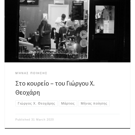
Βλέπει το πρόσωπό του στον καθρέπτη κάθε που πηγαίνει για κούρεμα. Η
κόμη της νεότητος, πλέον σταχτωμένη κι αραιή, -δέντρο φυλλοβόλο που
όμως ό,τι πέφτει από το φύλλωμα δεν ξαναβλασταίνει. Το, πάλαι ποτέ,
κρουστό δέρμα του προσώπου γεμάτο πτυχώσεις, φρούτο που
μαραγκιάζει στη φρουτιέρα Καθώς γλιστράει η μηχανή κάτω από […]
ΜΉΝΑΣ ΠΟΊΗΣΗΣ
Στο κουρείο – του Γιώργου Χ.
Θεοχάρη
Γιώργος Χ. Θεοχάρης
Μάρτιος
Μήνας ποίησης
Published
31 March 2020