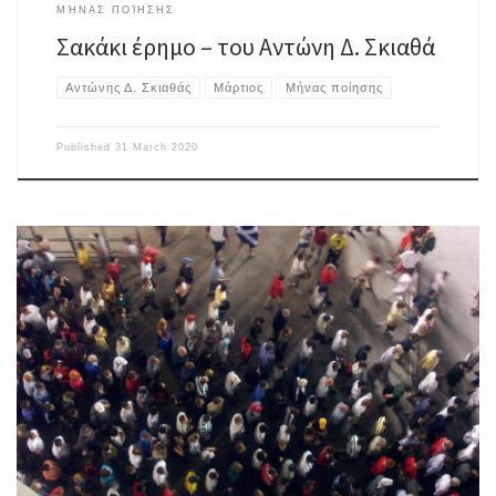
ΜΉΝΑΣ ΠΟΊΗΣΗΣ
Σακάκι έρημο – του Αντώνη Δ. Σκιαθά
Αντώνης Δ. Σκιαθάς
Μάρτιος
Μήνας ποίησης
Published
31 March 2020
Δεν θα διαρκέσει πολύ, αλλ΄ αναμένουν κατά βάθος αυτοί και στο μέλλον
αντάμωμα, κι αυτός δεν μπορεί πια να το παρατηρήσει. Το δικό του έχει
σταματήσει μα των άλλων κτυπούν τα χρονόμετρα, δίνουν ρυθμό σε
ψιθύρους, ομιλίες, λύπης εκφράσεις, χειρονομίες. Τον αποχαιρετούν
σαν να μπορούν να κρυφτούν εντός του χρόνου […]