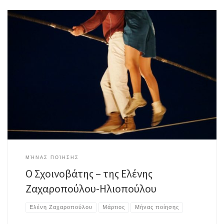
Μετέωρος πάλι στίς βραχώδεις ρωγμές του στίχου. Ν’αφουγκραστείς απ’
τα έγκατα τα ελάχιστα και τα μέγιστα, τα νοητά κι απερινόητα του κόσμου.
Θα συναντηθείς με τον εαυτόν σου, με την δική σου ματαιότητα και
μοναχός θα ματώσεις. Εδώ στην ατσάλινη πόλη- εξόριστος στον χρόνο-
δειλός κι αδιάφορος για μια χειραψία, […]
ΜΉΝΑΣ ΠΟΊΗΣΗΣ
Ο Σχοινοβάτης – της Ελένης
Ζαχαροπούλου-Ηλιοπούλου
Ελένη Ζαχαροπούλου
Μάρτιος
Μήνας ποίησης