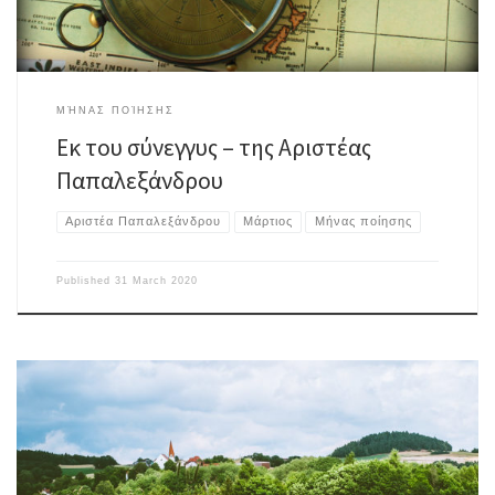
ΜΉΝΑΣ ΠΟΊΗΣΗΣ
Εκ του σύνεγγυς – της Αριστέας
Παπαλεξάνδρου
Αριστέα Παπαλεξάνδρου
Μάρτιος
Μήνας ποίησης
Published
31 March 2020
Ι Τα πορτοκάλια που τα βρίσκαμε στον Λόγγο, τέτοια εποχή, σ᾽ένα βαθύ
πράσινο, πέρυσι πορτοκαλίσανε αρχή αρχή τον Αύγουστο. Φέτος, την
καταπράσινη υγεία τού πάρκου στο Αμστερνταμ τη διακόπτουν πελώρια