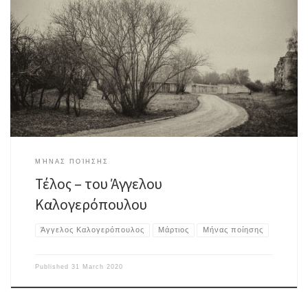
Σειρὰ χελιδονοφωλιὲς νὰ περιμένουν καθὼς ὁ ἥλιος βασιλεύει πάνω μου
τὸ ἀπλανές του τίποτα εἰκονίζοντας ὡς δι’ ἐσόπτρου τὸ τέλος ξαπλώνω
πάλι στὸν θάλαμο τῶν ἀσθενῶν ἐν μέσῳ δύο πονεμένων ἀδελφῶν. Ὅλη
τὴ νύχτα φώναζε τὴν Παναγιὰ ὁ ἕνας γογγύζοντας τὸ πονεμένο του μέσα
ἐνῶ θυμόταν κάποτε μικρὸ παιδὶ […]
ΜΉΝΑΣ ΠΟΊΗΣΗΣ
Τέλος – του Άγγελου
Καλογερόπουλου
Άγγελος Καλογερόπουλος
Μάρτιος
Μήνας ποίησης
Published
31 March 2020