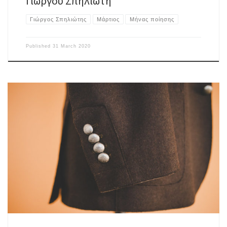
Γιώργου Σπηλιώτη
Γιώργος Σπηλιώτης
Μάρτιος
Μήνας ποίησης
Published
31 March 2020
Απαρηγόρητος ο περίπατος στις ραϊσμένες των λέξεων κάμαρες, όταν
νύχτες επαναστάσεων μα το πρωί ήταν πάλι νύχτα. Μία χάρτινη του
πεπρωμένου ξερολιθιά αυτή η αφήγηση, κοπέλα μεσόκοπη στους
λυγμούς ηγεμόνος χρόνου. Το τέλος κερδώον σε δύσκολη σχολή
αγκομαχά όπως η βροχή στη σαπισμένη στέγη. Σακάκι έρημο στην οίηση
μίας στραβής […]