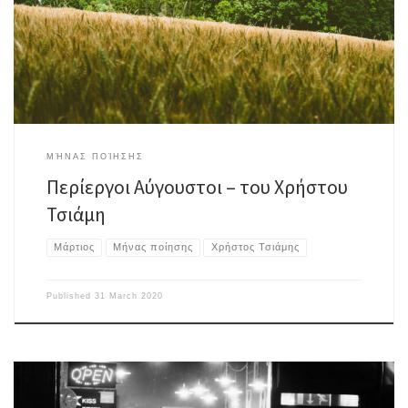
δέντρα με κίτρινο πυρετό διάσπαρτα. Κι άλλα υπερήφανα και
ακρωτηριασμένα (μήπως κι έτσι τα σώσουν τα καημένα…). Κάτι δεν πάει
[…]
ΜΉΝΑΣ ΠΟΊΗΣΗΣ
Περίεργοι Αύγουστοι – του Χρήστου
Τσιάμη
Μάρτιος
Μήνας ποίησης
Χρήστος Τσιάμης
Published
31 March 2020