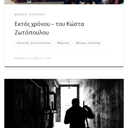
ΜΉΝΑΣ ΠΟΊΗΣΗΣ
Εκτός χρόνου – του Κώστα
Ζωτόπουλου
Κώστας Ζωτόπουλος
Μάρτιος
Μήνας ποίησης
Published
31 March 2020
Το δίκαιο αναπαράγεται στο εθιμικό, στη συνείδηση, στην ιστορία, στην
απώλεια και στην αρχή. …Εν αγνοία μας. Το δίκαιο αντανακλάται στα
ισχυρά θεμέλια της λήθης, στις πελώριες αψίδες της νιότης, στα σφιχτά
πρόσωπα του χρόνου …Εν αγνοία μας. Ώρες πολλές αναζητώντας τη
χαραμάδα που θα μας βγάλει στην άλλη όχθη […]