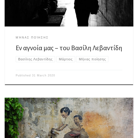
ΜΉΝΑΣ ΠΟΊΗΣΗΣ
Εν αγνοία μας – του Βασίλη Λεβαντίδη
Βασίλης Λεβαντίδης
Μάρτιος
Μήνας ποίησης
Published
31 March 2020
Aστραπές εκτροπές παρεκτροπές στον ακάλυπτο και τ’ αδέσποτα στο
δρόμο Βγήκε απ’ τον καθρέφτη του πέρασε στο απέναντι πεζοδρόμιο και
χάθηκε σε σοκάκι σκοτεινό Ό,τι ήθελε να ζήσει είχε ένα ξεχασμένο όνομα