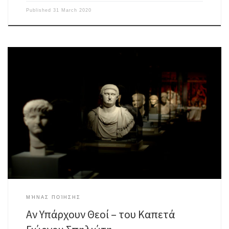
Published
31 March 2020
Λαοί κάποιοι χαθήκανε στο πέρασμα του χρόνου η λήθη πήρε φεύγοντας
θεούς που προσκυνούσαν, γιατί δεν μπόρεσε κανείς θεός, απ’ όσους
προσκυνούσαν, να φέρει ειρήνη επί της γης στ’ ανθρώπινο το γένος.
Σεισμοί, λοιμοί και πόλεμοι, ορφάνια, φτώχια, πείνα δεν μπόρεσε κανείς
θεός να βάλει χαλινάρι. Πρώτα να φέρει επί […]
ΜΉΝΑΣ ΠΟΊΗΣΗΣ
Αν Υπάρχουν Θεοί – του Καπετά