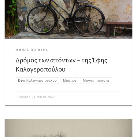
πριν το τέλος κάθε ομορφιά τού φαινόταν περιττή κι ο έρωτας μια πρόβα
θανάτου με προπληρωμένο τέλος Άλλωστε […]
ΜΉΝΑΣ ΠΟΊΗΣΗΣ
Δρόμος των απόντων – της Έφης
Καλογεροπούλου
Εφη Καλογεροπούλου
Μάρτιος
Μήνας ποίησης
Published
31 March 2020