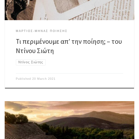
ΜΑΡΤΙΟΣ-ΜΗΝΑΣ ΠΟΙΗΣΗΣ
Τι περιμένουμε απ’ την ποίηση; – του
Ντίνου Σιώτη
Ντίνος Σιώτης
Published
20 March 2021
Σε περιβάλλον που μοιάζει περίπλοκο μια επέτειοςζητά δικαίωση, δυο
αιώνες μετά γινόμαστε μάρτυρεςενός Μάρτη που δεν σηκώνει λάβαρα
ανεξαρτησίας αλλά σημαίες μοναδικής ευκαιρίας να ξεγελάσουμετην