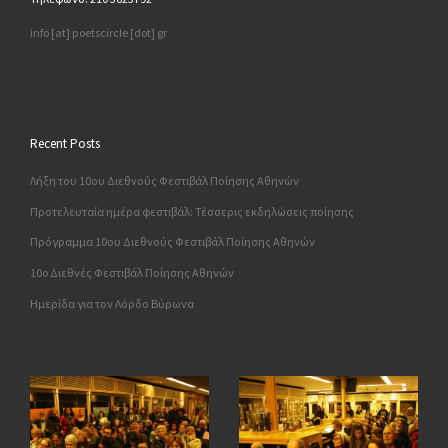
info [at] poetscircle [dot] gr
Recent Posts
Λήξη του 10ου Διεθνούς Φεστιβάλ Ποίησης Αθηνών
Προτελευταία ημέρα φεστιβάλ: Τέσσερις εκδηλώσεις ποίησης
Πρόγραμμα 10ου Διεθνούς Φεστιβάλ Ποίησης Αθηνών
10o Διεθνές Φεστιβάλ Ποίησης Αθηνών
Ημερίδα για τον Λόρδο Βύρωνα