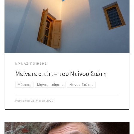
Απομονώστε το φόβο και τον πανικό, χειροκροτείστε τους νοσηλευτές
και τις νοσηλεύτριες, αποχαιρετίστε από μακριά τους αγαπημένους σας
που έχουν τον κορονοϊό και πρόκειται να φύγουν, μείνετε συντονισμένοι
έως νεωτέρας, τα καθέκαστα όπου να ’ναι θα ωριμάσουν, τα λαγόνια του
χρόνου είναι αέρινα, το μαύρο γεράκι που κόβει βόλτες πάνω […]
ΜΉΝΑΣ ΠΟΊΗΣΗΣ
Μείνετε σπίτι – του Ντίνου Σιώτη
Μάρτιος
Μήνας ποίησης
Ντίνος Σιώτης
Published
18 March 2020