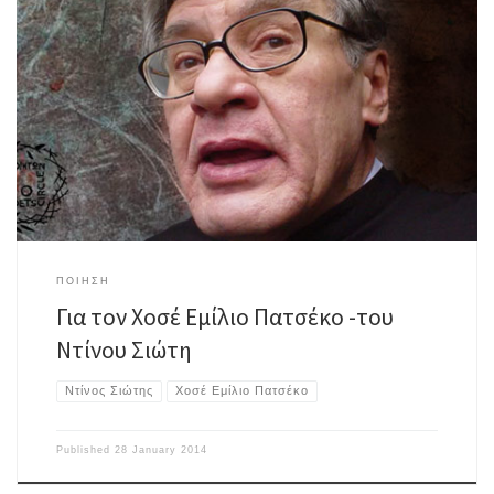
José Emilio Pacheco (1939-2014) «Δε θέλω τίποτε άλλο παρά να μιλήσω
απλά / να μου δοθεί αυτή η χάρη», έγραψε το 1939 ο μεγάλος Έλληνας
ποιητής Γιώργος Σεφέρης. Ήταν η χρονιά που γεννήθηκε ο Χοσέ Εμίλιο
Πατσέκο. Και φαίνεται πως άκουσε αυτόν τον στίχο του ποιητή του
Αιγαίου και της […]
ΠΟΙΗΣΗ
Για τον Χοσέ Εμίλιο Πατσέκο -του
Ντίνου Σιώτη
Ντίνος Σιώτης
Χοσέ Εμίλιο Πατσέκο
Published
28 January 2014