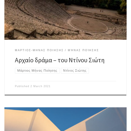
Ιστορία, τα παθήματα να θυμηθούμε από όπουδιδάγματα θα έπρεπε να
αντλούμε, ασπαζόμαστε τελετές όπου τα αρχαία κείμενα αντί να
γίνονταιαιτία έμπνευσης κι ενδοσκόπησης γίνονται αφορμήδιχασμού
[…]
ΜΑΡΤΙΟΣ-ΜΗΝΑΣ ΠΟΙΗΣΗΣ
ΜΉΝΑΣ ΠΟΊΗΣΗΣ
Αρχαίο δράμα – του Ντίνου Σιώτη
Μάρτιος Μήνας Ποίησης
Ντίνος Σιώτης
Published
2 March 2021