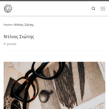
Search
Home
»
Ντίνος Σιώτης
Ντίνος Σιώτης
4 posts
Με αφορμή την μεθαυριανή Παγκόσμια Ημέρα Ποίησης αναρωτιέμαι αν
μπορούν οι ποιητές, σε εποχή κρίσης, να απευθυνθούν στην κοινωνία
μέσα στην οποία ζουν. Αν ναι, τότε ο κόσμος θα τους ακούσει. Γιατί σε
καιρούς κρίσης η ποίηση πρέπει να έχει την αποδοχή του λαού, αντί να
περιχαρακώνεται σε μια μικρή παρέα […]