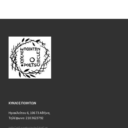
ΚΥΚΛΟΣ
ΠΟΙΗΤΩΝ
Ηρακλείτου 6, 106 73 Αθήνα,
Τηλέφωνο: 210 3623792
info [at] poetscircle [dot] gr