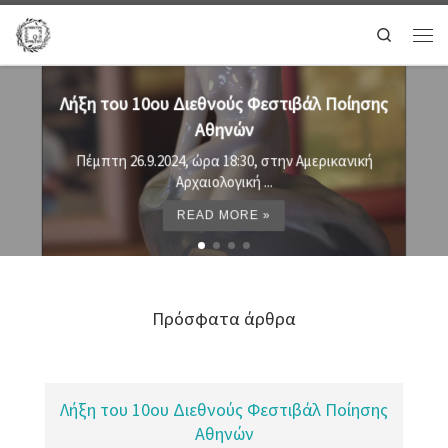
Search
 Ποίησης
Προτελευταία ημέρα φεστιβάλ: Τ
εκδηλώσεις ...
ρικανική
Σήμερα, Τετάρτη 25 Σεπτεμβρίου, στο πλαί
READ MORE »
Πρόσφατα άρθρα
Λήξη του 10ου Διεθνούς Φεστιβάλ Ποίησης
Αθηνών