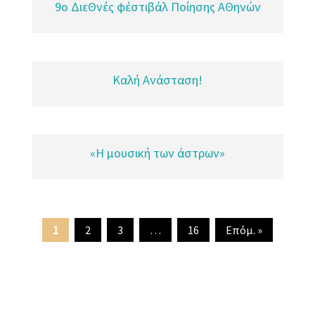
9o ΔιεΘνές φέστιβάλ Ποίησης ΑΘηνών
Καλή Ανάσταση!
«Η μουσική των άστρων»
1
2
3
…
16
Επόμ. »